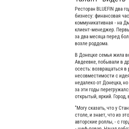
Ресторан BLUEFIN два го
бизнесу: финансовая час
коммуникативная - на Дм
клиент-менеджер. Первые
за два месяца перед бол
возле роддома.
В Донецке семья жила во
Авдеевке, побывали в др
осесть: возвращаться в 
несовместимости с идея
недалеко от Донецка, но
за эти годы перегружалс
открытый, яркий. Город,
"Могу сказать, что у Ста
столе, и знает, что из 
авторские роллы, - с го
- шеф-повар. Начал рабо