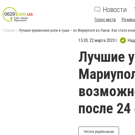
Новости
Голос міста
Редакц
Главная
Лучшие украинские роли и суши – из Мариуполя во Львов. Как стало воз
15:20, 22 марта 2023 г.
Над
Лучшие у
Мариупол
возможно
после 24
Читати українською