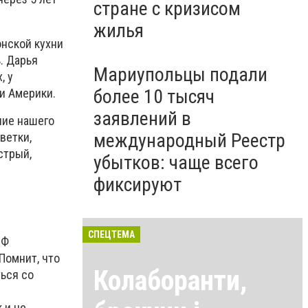
стране с кризисом
жилья
онской кухни
. Дарья
Мариупольцы подали
, у
более 10 тысяч
 и Америки.
заявлений в
ние нашего
международный Реестр
ветки,
острый,
убытков: чаще всего
фиксируют
СПЕЦТЕМА
РФ
Помнит, что
Колаборанти,
ться со
 и не