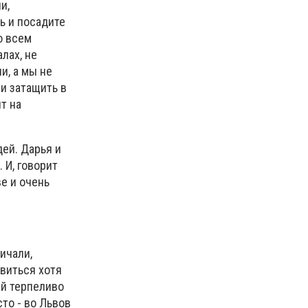
и,
сь и посадите
о всем
лах, не
и, а мы не
ли затащить в
т на
дей. Дарья и
 И, говорит
ве и очень
ичали,
овиться хотя
ый терпеливо
сто - во Львов