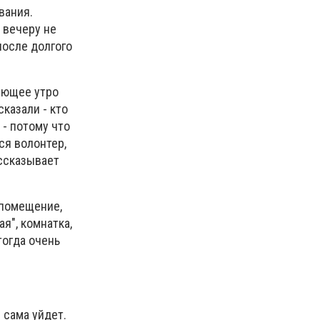
вания.
 вечеру не
после долгого
дующее утро
сказали - кто
 - потому что
ся волонтер,
ассказывает
 помещение,
я", комнатка,
тогда очень
 сама уйдет.