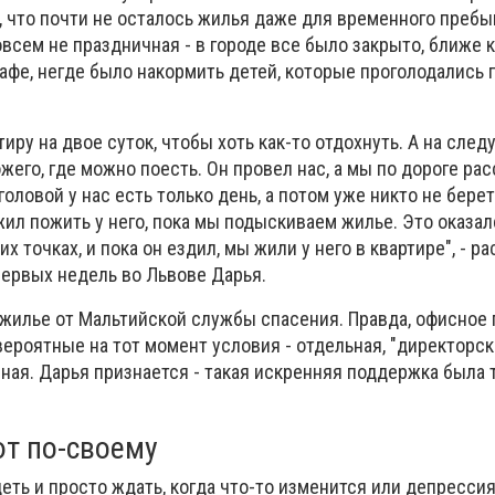
, что почти не осталось жилья даже для временного пребы
сем не праздничная - в городе все было закрыто, ближе к
афе, негде было накормить детей, которые проголодались 
иру на двое суток, чтобы хоть как-то отдохнуть. А на сле
жего, где можно поесть. Он провел нас, а мы по дороге рас
головой у нас есть только день, а потом уже никто не берет
жил пожить у него, пока мы подыскиваем жилье. Это оказал
х точках, и пока он ездил, мы жили у него в квартире", - р
ервых недель во Львове Дарья.
жилье от Мальтийской службы спасения. Правда, офисное
вероятные на тот момент условия - отдельная, "директорска
ная. Дарья признается - такая искренняя поддержка была 
ют по-своему
ть и просто ждать, когда что-то изменится или депрессия