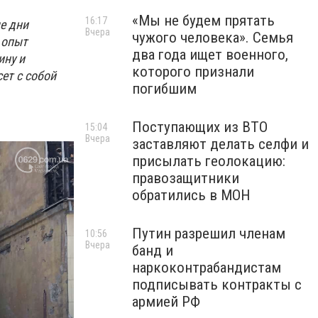
«Мы не будем прятать
16:17
е дни
Вчера
чужого человека». Семья
 опыт
два года ищет военного,
ину и
которого признали
ет с собой
погибшим
Поступающих из ВТО
15:04
Вчера
заставляют делать селфи и
присылать геолокацию:
правозащитники
обратились в МОН
Путин разрешил членам
10:56
Вчера
банд и
наркоконтрабандистам
подписывать контракты с
армией РФ