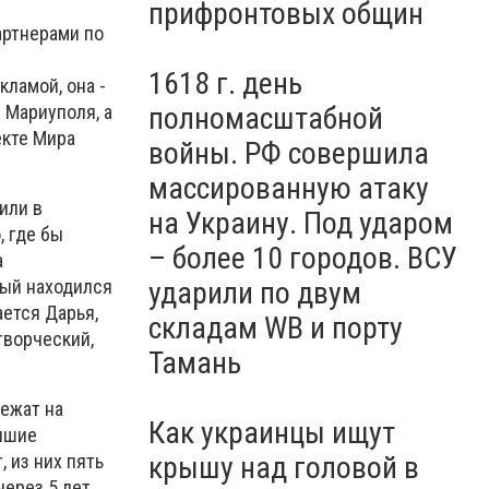
очередной WB
прифронтовых общин
артнерами по
1618 г. день
кламой, она -
 Мариуполя, а
полномасштабной
екте Мира
войны. РФ совершила
массированную атаку
или в
на Украину. Под ударом
, где бы
– более 10 городов. ВСУ
а
ударили по двум
рый находился
ается Дарья,
складам WB и порту
творческий,
Тамань
лежат на
Как украинцы ищут
учшие
крышу над головой в
, из них пять
через 5 лет