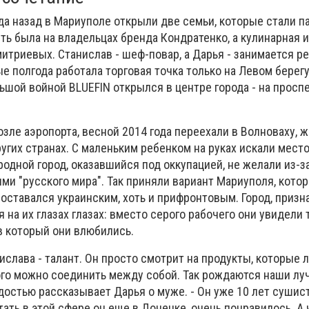
да назад в Мариуполе открыли две семьи, которые стали п
ть была на владельцах бренда Кондратенко, а кулинарная и
итриевых. Станислав - шеф-повар, а Дарья - занимается ре
 полгода работала торговая точка только на Левом берегу
ьшой войной BLUEFIN открылся в центре города - на просп
зле аэропорта, весной 2014 года переехали в Волноваху, ж
угих странах. С маленьким ребенком на руках искали место
родной город, оказавшийся под оккупацией, не желали из-з
ми "русского мира". Так приняли вариант Мариуполя, кото
 оставался украинским, хоть и прифронтовым. Город, призн
я на их глазах глазах: вместо серого рабочего они увидели 
 в который они влюбились.
нислава - талант. Он просто смотрит на продукты, которые 
этого можно соединить между собой. Так рождаются наши л
рдостью рассказывает Дарья о муже. - Он уже 10 лет сушист
тать в этой сфере он еще в Донецке, очень понравилось. А 