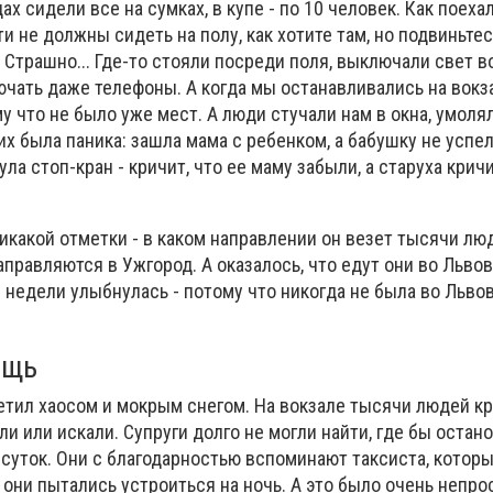
ах сидели все на сумках, в купе - по 10 человек. Как поехал
ти не должны сидеть на полу, как хотите там, но подвиньте
. Страшно... Где-то стояли посреди поля, выключали свет в
чать даже телефоны. А когда мы останавливались на вокза
у что не было уже мест. А люди стучали нам в окна, умолял
гих была паника: зашла мама с ребенком, а бабушку не успе
ла стоп-кран - кричит, что ее маму забыли, а старуха кричи
икакой отметки - в каком направлении он везет тысячи лю
правляются в Ужгород. А оказалось, что едут они во Львов.
е недели улыбнулась - потому что никогда не была во Льво
ощь
етил хаосом и мокрым снегом. На вокзале тысячи людей кр
ли или искали. Супруги долго не могли найти, где бы остан
 суток. Они с благодарностью вспоминают таксиста, котор
е они пытались устроиться на ночь. А это было очень непро