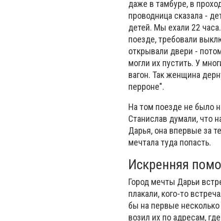
даже в тамбуре, в проход
проводница сказала - де
детей. Мы ехали 22 часа
поезде, требовали выклю
открывали двери - потом
могли их пустить. У мно
вагон. Так женщина дерну
перроне".
На том поезде не было н
Станислав думали, что на
Дарья, она впервые за т
мечтала туда попасть.
Искренняя пом
Город мечты Дарьи встр
плакали, кого-то встреча
бы на первые несколько
возил их по адресам, гд