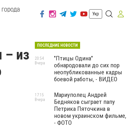
 города
Укр
ПОСЛЕДНИЕ НОВОСТИ
 – из
"Птицы Одина"
20:54
Вчера
обнародовали до сих пор
о
неопубликованные кадры
боевой работы, - ВИДЕО
Мариуполец Андрей
17:15
Вчера
Бедняков сыграет папу
Петрика Пяточкина в
новом украинском фильме,
- ФОТО