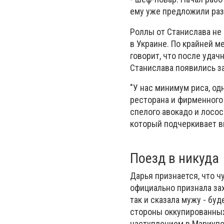
ему уже предложили ра
Роллы от Станислава не 
в Украине. По крайней м
говорит, что после удач
Станислава появились з
"У нас минимум риса, од
ресторана и фирменного 
спелого авокадо и лосося
который подчеркивает вк
Поезд в никуда
Дарья признается, что 
официально признала за
так и сказала мужу - бу
стороны оккупированных
наступлением в Мариупол