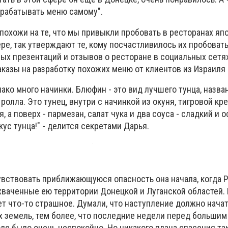
зрабатывать меню самому".
похожи на те, что мы привыкли пробовать в ресторанах яп
ере, так утверждают те, кому посчастливилось их пробовать
ных презентаций и отзывов о ресторане в социальных сетях
аказы на разработку похожих меню от клиентов из Израиля
нако много начинки. Блюфин - это вид лучшего тунца, назва
ролла. Это тунец, внутри с начинкой из окуня, тигровой кре
, а поверх - пармезан, салат чука и два соуса - сладкий и 
ус тунца!" - делится секретами Дарья.
чувствовать приближающуюся опасность она начала, когда 
хваченные ею территории Донецкой и Луганской областей. 
дет что-то страшное. Думали, что наступление должно нача
 земель, тем более, что последние недели перед большим
е было очень неспокойно. Но никакого плана спасения так