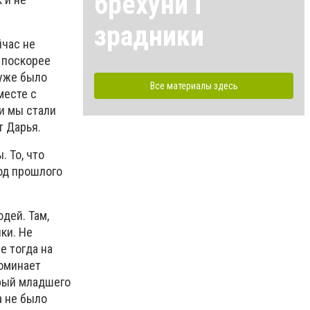
брехуни і
зрадники
йчас не
 поскорее
 уже было
Все материалы здесь
месте с
и мы стали
т Дарья.
. То, что
зод прошлого
дей. Там,
ки. Не
е тогда на
поминает
орый младшего
а не было