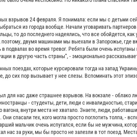
ных взрывов 24 февраля. Я понимала: если мы с детьми се
ыбраться из города вообще. Начали уговаривать партнеров
льцы, то до последнего надеялись, что все обойдется, как
, поэтому, двумя машинами мы выехали в Запорожье, где в
в подвалах во время тревог. Ребята были очень испуганы 
ации в другую часть страны", - эмоционально рассказывае
нных поездах, которые курсировали тогда на запад Украины
е, до сих пор вызывает у нее слезы. Вспоминать этот эпи
л для нас даже страшнее взрывов. На вокзале - облако лю
 иностранцы - студенты, дети, люди с инвалидностью, стари
 вагона, внутри места не хватало. Знаете, люди, работавши
. Они спасали тех, кого могла просто поглотить толпа, - вс
тарший мальчик очень испугался, если бы не мужчина, кот
ал нас за руки, мы бы просто не залезли в тот поезд. Мест