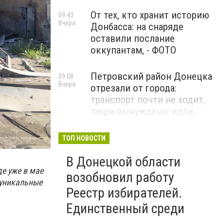
От тех, кто хранит историю
09:43
Вчера
Донбасса: на снаряде
оставили послание
оккупантам, - ФОТО
Петровский район Донецка
09:08
Вчера
отрезали от города:
транспорт почти не ходит,
люди вынуждены идти
пешком, - ВИДЕО
ТОП НОВОСТИ
1624 день
08:54
Вчера
В Донецкой области
полномасштабной войны.
е уже в мае
РФ ударила "Искандерами"
возобновил работу
 уникальные
по Киевщине и столице. 15
Реестр избирателей.
человек погибли. В России
Единственный среди
горят энергоподстанции и