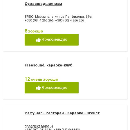
Сумасшедшая мэм
87500, Мариуполь, улица Панфилова, 64-а
+380 (98) 4 266 266
,
+380 (50) 4 266 266
8
хорошо
Я рекомендую
Freesound, караоке-клуб
12
очень хорошо
Я рекомендую
Party Bar - Ресторан - Караоке - Эгоист
проспект Мира, 4
+380 (97) 2813434
,
+380 (66) 9683434