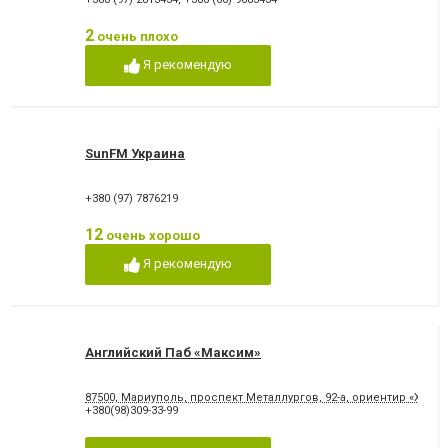
2
очень плохо
Я рекомендую
SunFM Украина
+380 (97) 7876219
12
очень хорошо
Я рекомендую
Английский Паб «Максим»
87500, Мариуполь, проспект Металлургов, 92-а, ориентир «Хле
+380(98)309-33-99