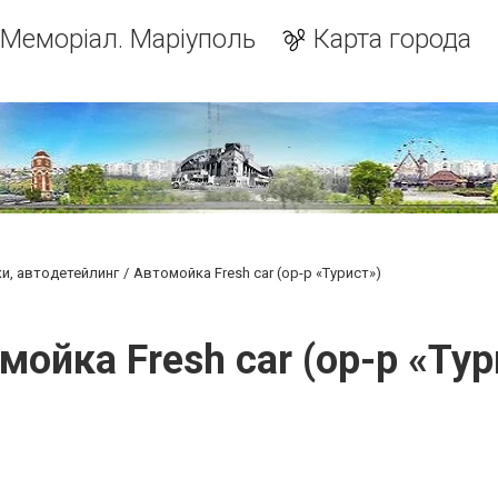
Меморіал. Маріуполь
Карта города
и, автодетейлинг
Автомойка Fresh car (ор-р «Турист»)
мойка Fresh car (ор-р «Тур