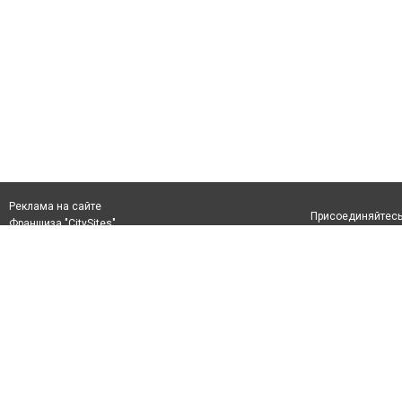
Реклама на сайте
Присоединяйтесь 
Франшиза "CitySites"
+380 (98) 122-86-51
Верим в возвращение в Мариуполь
Допускается цит
info@0629.com.ua
размещения в тек
обязательно раз
Журналисти сайту
второго абзаца в
Материалы с плаш
+380 (98) 234-63-66, +380 (95) 847-96-28
"Политические но
рекламы.