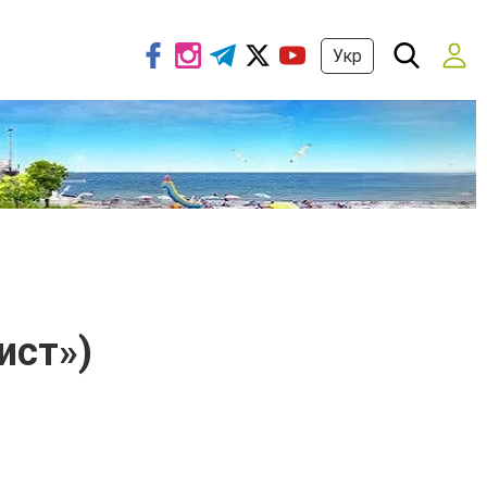
Укр
ист»)