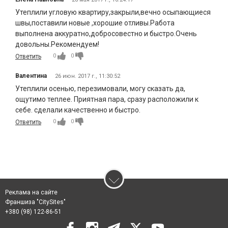
Утеплили угловую квартиру,закрыли,вечно осыпающиеся
швы,поставили новые ,хорошие отливы.Работа
выполнена аккуратно,добросовестно и быстро.Очень
довольны.Рекомендуем!
0
0
Ответить
Валентина
26 июн. 2017 г., 11:30:52
Утеплили осенью, перезимовали, могу сказать да,
ощутимо теплее. Приятная пара, сразу расположили к
себе. сделали качественно и быстро.
0
0
Ответить
Реклама на сайте
Франшиза "CitySites"
+380 (98) 122-86-51