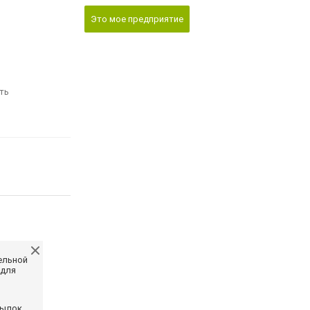
Это мое предприятие
ть
ельной
 для
сылок