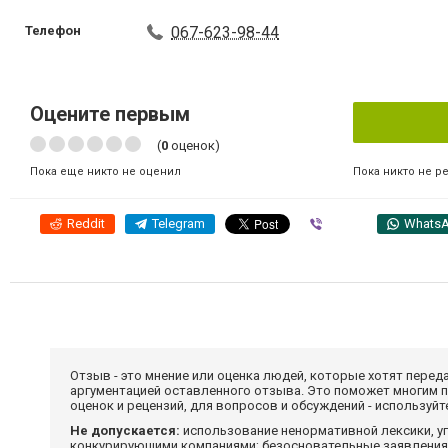
Телефон
067-623-98-44
Оцените первым
(
0
оценок)
Пока никто не р
Пока еще никто не оценил
Reddit
Telegram
Viber
Whats
Отзыв - это мнение или оценка людей, которые хотят перед
аргументацией оставленного отзыва. Это поможет многим 
оценок и рецензий, для вопросов и обсуждений - используй
Не допускается:
использование ненормативной лексики, уг
конкурирующими компаниями; безосновательные заявления,