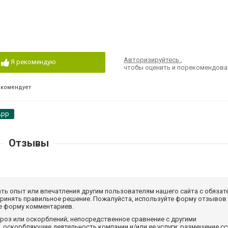
Авторизируйтесь
,
Я рекомендую
чтобы оценить и порекомендова
екомендует
App
Отзывы
ать опыт или впечатления другим пользователям нашего сайта с обязат
принять правильное решение. Пожалуйста, используйте форму отзывов
те форму комментариев.
роз или оскорблений; непосредственное сравнение с другими
 оскорбляющие деятельность компании и/или ее услуги; размещение с