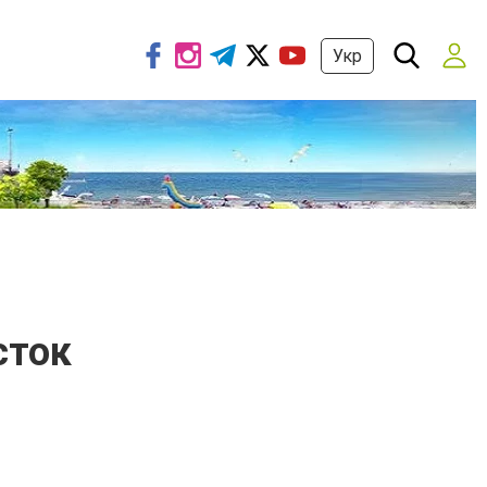
Укр
сток