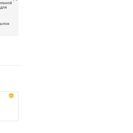
ельной
 для
сылок