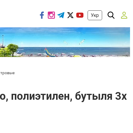
Укр
литровые
, полиэтилен, бутыля 3х