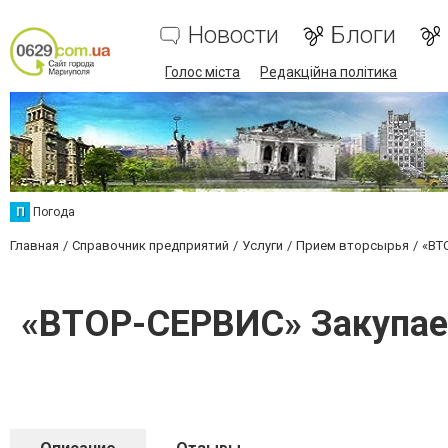
Новости
Блоги
Голос міста
Редакційна політика
П
Погода
Главная
Справочник предприятий
Услуги
Прием вторсырья
«ВТ
«ВТОР-СЕРВИС» Закупаем