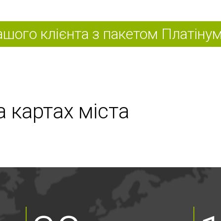
ашого клієнта з пакетом Платіну
 картах міста