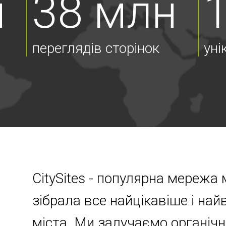
н
38 млн
переглядів сторінок
уні
CitySites - популярна мережа 
зібрала все найцікавіше і на
міста. Ми залучаємо органічн