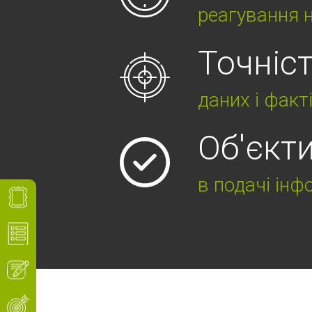
реагування н
Точніс
даних і факт
Об'єкт
в подачі інф