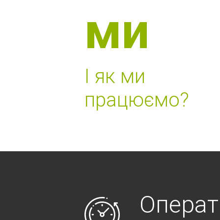
ми
І як ми
працюємо?
Операт