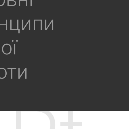
нципи
ої
оти