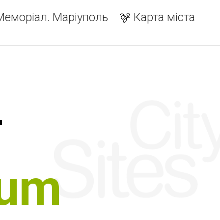
Меморіал. Маріуполь
Карта міста
т
num