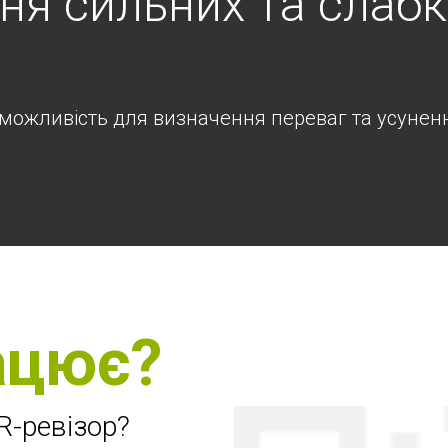
ня сильних та слабк
а можливість для визначення переваг та усуненн
ацює?
R-ревізор?