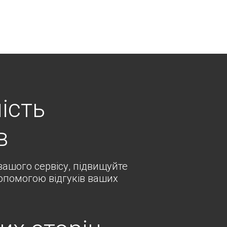
ість
в
ашого сервісу, підвищуйте
допомогою відгуків ваших