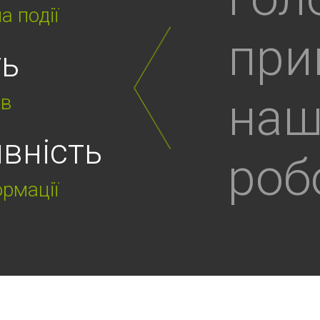
а події
при
ть
наш
ів
ивність
роб
ормації