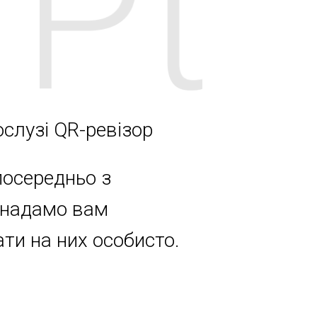
ослузі QR-ревізор
посередньо з
у надамо вам
ти на них особисто.