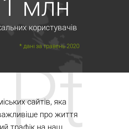
11 млн
кальних користувачів
* дані за травень 2020
міських сайтів, яка
йважливіше про життя
ий трафік на наш