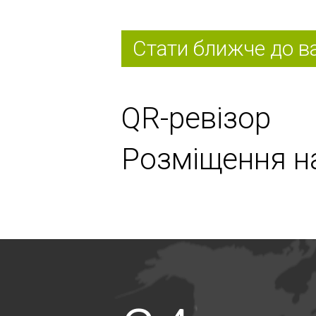
Стати ближче до в
QR-ревізор
Розміщення на