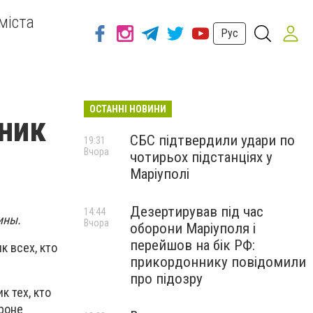
міста
Рус
ОСТАННІ НОВИНИ
дник
СБС підтвердили удари по
19:31
Вчора
чотирьох підстанціях у
Маріуполі
Дезертирував під час
14:44
ины.
Вчора
оборони Маріуполя і
перейшов на бік РФ:
к всех, кто
прикордоннику повідомили
про підозру
к тех, кто
роне