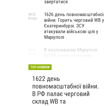
звертатися
1626 день повномасштабної
08:55
Вчора
війни. Горить черговий WB у
Єкатеринбурзі. ЗСУ
атакували військові цілі у
Маріуполі
В окупованому Маріуполі
08:47
Вчора
БПЛА знову атакували
енергетичну інфраструктуру,
— ВІДЕО
ТОП НОВИНИ
1622 день
повномасштабної війни.
В РФ палає черговий
склад WB та