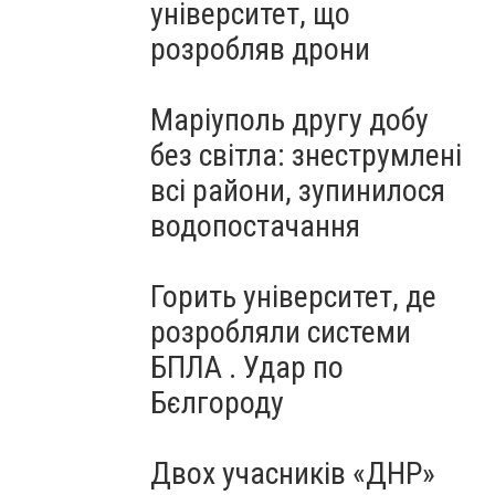
університет, що
розробляв дрони
Маріуполь другу добу
без світла: знеструмлені
всі райони, зупинилося
водопостачання
Горить університет, де
розробляли системи
БПЛА . Удар по
Бєлгороду
Двох учасників «ДНР»