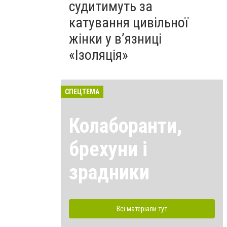
судитимуть за
катування цивільної
жінки у в’язниці
«Ізоляція»
СПЕЦТЕМА
Колаборанти,
брехуни і
зрадники
Всі матеріали тут