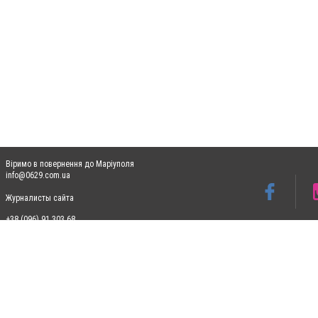
Віримо в повернення до Маріуполя
info@0629.com.ua
Журналисты сайта
+38 (096) 91 303 68
Допускається цитування матеріалів без отримання попередньої згоди 0629.com.ua за
пошукових систем гіперпосилання на цитовані статті не нижче другого абзацу в тек
Матеріали з плашками "Новини компаній", "Промо", "Партнерський матеріал", "Партнер
Реклама на сайті
Ф