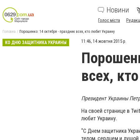
Новини
Голос міста
Редакц
Головна
Порошенко: 14 октября - праздник всех, кто любит Украину
11:46, 14 жовтня 2015 р.
КО ДНЮ ЗАЩИТНИКА УКРАИНЫ
Порошенк
всех, кт
Президент Украины Петр
На своей странице в Twit
любит Украину.
"С Днем защитника Украи
телом, сердцем и душой