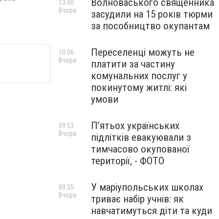
Волноваського священника
13:00
Вчора
засудили на 15 років тюрми
за пособництво окупантам
Переселенці можуть не
10:06
Вчора
платити за частину
комунальних послуг у
покинутому житлі: які
умови
П’ятьох українських
09:53
Вчора
підлітків евакуювали з
тимчасово окупованої
території, - ФОТО
У маріупольських школах
09:35
Вчора
триває набір учнів: як
навчатимуться діти та куди