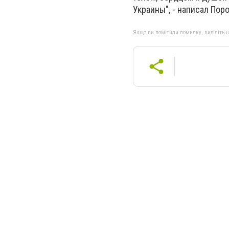
Украины", - написал Пор
Якщо ви помітили помилку, виділіть нео