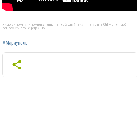
Якщо ви помітили помилку, виділіть необхідний текст і натисніть Ctrl + Enter, щоб
повідомити про це редакцію
#Мариуполь