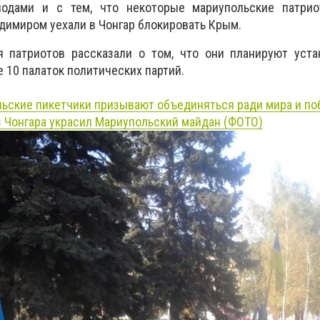
лодами и с тем, что некоторые мариупольские патри
димиром уехали в Чонгар блокировать Крым.
я патриотов рассказали о том, что они планируют уста
 10 палаток политических партий.
ьские пикетчики призывают объединяться ради мира и п
з Чонгара украсил Мариупольский майдан (ФОТО)