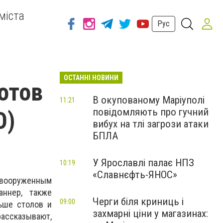
міста
Рус
ОСТАННІ НОВИНИ
отов
В окупованому Маріуполі
11:21
повідомляють про гучний
О)
вибух на тлі загрози атаки
БПЛА
У Ярославлі палає НПЗ
10:19
«Славнєфть-ЯНОС»
вооруженным
аннер, также
Черги біля криниць і
09:00
ьше столов и
захмарні ціни у магазинах:
рассказывают,