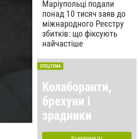
Маріупольці подали
понад 10 тисяч заяв до
міжнародного Реєстру
збитків: що фіксують
найчастіше
СПЕЦТЕМА
Колаборанти,
брехуни і
зрадники
Всі матеріали тут