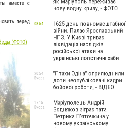
як Маріуполь переживає
оты вместе с
нову водну кризу, - ФОТО
новить перед
1625 день повномасштабної
08:54
війни. Палає Ярославський
НПЗ. У Києві триває
обеды (ФОТО)
ліквідація наслідків
російської атаки на
українські логістичні хаби
"Птахи Одіна" оприлюднили
20:54
Вчора
доти неопубліковані кадри
бойової роботи, - ВІДЕО
Маріуполець Андрій
17:15
Вчора
Бєдняков зіграє тата
Петрика П’яточкина у
новому українському