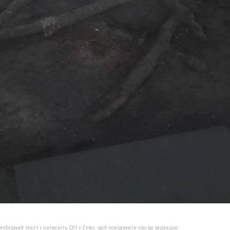
бхідний текст і натисніть Ctrl + Enter, щоб повідомити про це редакцію