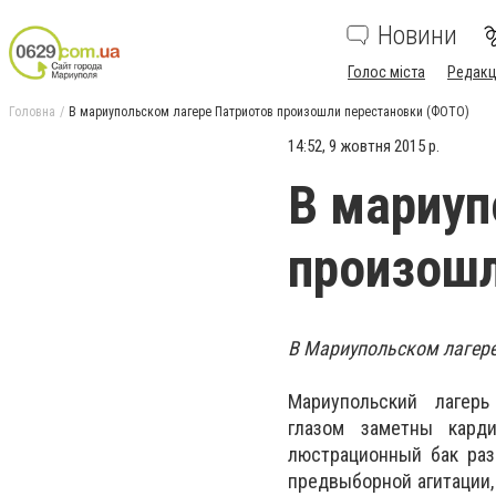
Новини
Голос міста
Редакц
Головна
В мариупольском лагере Патриотов произошли перестановки (ФОТО)
14:52, 9 жовтня 2015 р.
В мариуп
произошл
В Мариупольском лагере
Мариупольский лагер
глазом заметны карди
люстрационный бак раз
предвыборной агитации,