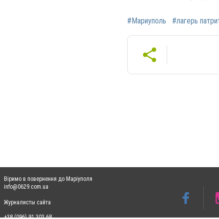
#Мариуполь
#лагерь патри
Віримо в повернення до Маріуполя
info@0629.com.ua
Журналисты сайта
+38 (096) 91 303 68