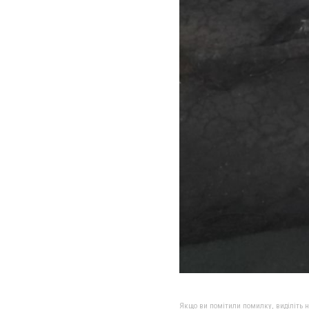
Якщо ви помітили помилку, виділіть нео