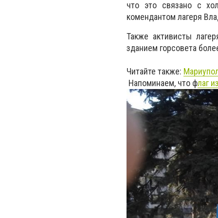
что это связано с хо
комендантом лагеря Вла
Также активисты лагер
зданием горсовета более
Читайте также:
Мариупол
Напоминаем, что ф
лаг и