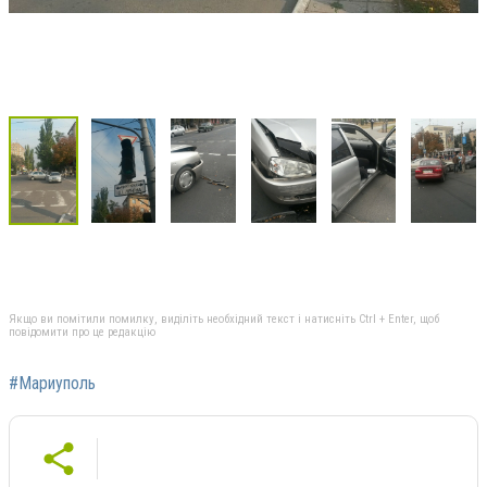
Якщо ви помітили помилку, виділіть необхідний текст і натисніть Ctrl + Enter, щоб
повідомити про це редакцію
#Мариуполь