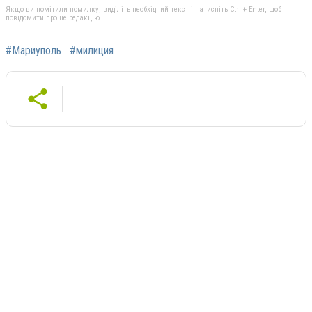
Якщо ви помітили помилку, виділіть необхідний текст і натисніть Ctrl + Enter, щоб
повідомити про це редакцію
#Мариуполь
#милиция