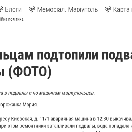
Блоги
Меморіал. Маріуполь
Карта 
ійна політика
льцам подтопили под
ы (ФОТО)
а в подвалы и по машинам мариупольцев.
горожанка Мария.
дресу Киевская, д. 11/1 аварийная машина в 12:30 выкачива
ри этом ремонтники затапливали подвалы, вода попадала н