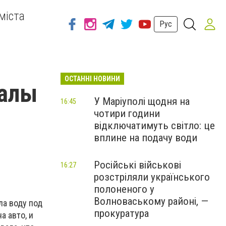
міста
Рус
ОСТАННІ НОВИНИ
валы
У Маріуполі щодня на
16:45
чотири години
відключатимуть світло: це
вплине на подачу води
Російські військові
16:27
розстріляли українського
полоненого у
Волноваському районі, —
ла воду под
прокуратура
а авто, и