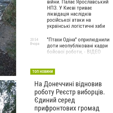
війни. Палає Ярославський
НПЗ. У Києві триває
ліквідація наслідків
російської атаки на
українські логістичні хаби
"Птахи Одіна" оприлюднили
20:54
Вчора
доти неопубліковані кадри
бойової роботи, - ВІДЕО
Маріуполець Андрій
17:15
Вчора
Бєдняков зіграє тата
ТОП НОВИНИ
Петрика П’яточкина у
На Донеччині відновив
новому українському
фільмі, - ФОТО
роботу Реєстр виборців.
Єдиний серед
прифронтових громад