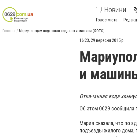
Новини
Голос міста
Редакц
Головна
Мариупольцам подтопили подвалы и машины (ФОТО)
16:23, 29 вересня 2015 р.
Мариупо
и машин
Откачанная вода хлынул
Об этом 0629 сообщила 
Мария сказала, что по а
подъезды жилого дома, п