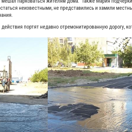
 мешал парковаться жителям дома. Также Мария подчерки
статься неизвестными, не представились и хамили местн
чания.
е действия портят недавно отремонитированную дорогу, ко