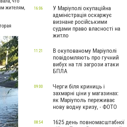
вала, что
ым жителям,
У Маріуполі окупаційна
16:06
адміністрація оскаржує
визнане російськими
торая
судами право власності на
житло
В окупованому Маріуполі
11:21
повідомляють про гучний
вибух на тлі загрози атаки
БПЛА
Черги біля криниць і
09:00
захмарні ціни у магазинах:
як Маріуполь переживає
нову водну кризу, - ФОТО
1625 день повномасштабної
08:54