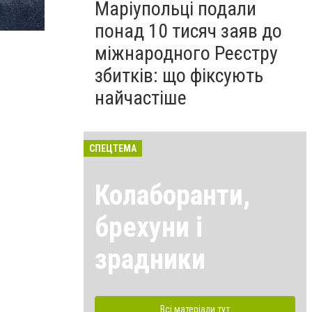
Маріупольці подали
понад 10 тисяч заяв до
міжнародного Реєстру
збитків: що фіксують
найчастіше
СПЕЦТЕМА
Колаборанти,
брехуни і
зрадники
Всі матеріали тут