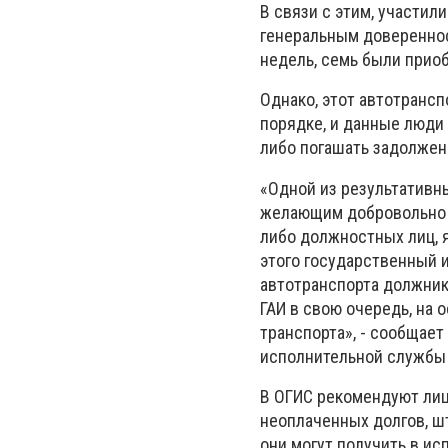
В связи с этим, участи
генеральным довереннос
недель, семь были прио
Однако, этот автотранс
порядке, и данные люди
либо погашать задолженн
«Одной из результативн
желающим добровольно и
либо должностных лиц, 
этого государственный 
автотранспорта должника
ГАИ в свою очередь, на 
транспорта», - сообщае
исполнительной службы 
В ОГИС рекомендуют лиц
неоплаченных долгов, ш
они могут получить в и