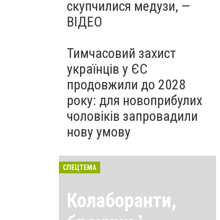
скупчилися медузи, —
ВІДЕО
Тимчасовий захист
українців у ЄС
продовжили до 2028
року: для новоприбулих
чоловіків запровадили
нову умову
СПЕЦТЕМА
Колаборанти,