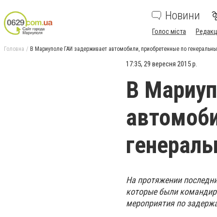
Новини
Голос міста
Редакц
Головна
В Мариуполе ГАИ задерживает автомобили, приобретенные по генеральн
17:35, 29 вересня 2015 р.
В Мариуп
автомоби
генерал
На протяжении последни
которые были командиро
мероприятия по задерж