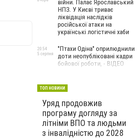
війни. Палає Ярославський
НПЗ. У Києві триває
ліквідація наслідків
російської атаки на
українські логістичні хаби
"Птахи Одіна" оприлюднили
20:54
5 серпня
доти неопубліковані кадри
бойової роботи, - ВІДЕО
Маріуполець Андрій
17:15
5 серпня
Бєдняков зіграє тата
ТОП НОВИНИ
Петрика П’яточкина у
Уряд продовжив
новому українському
фільмі, - ФОТО
програму догляду за
літніми ВПО та людьми
з інвалідністю до 2028