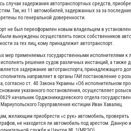
лись случаи задержания автотранспортных средств, приобр
тям. Так, из 11 автомобилей, задержанных за за последни
бретены по генеральной доверенности.
порт не был переоформлен новым владельцем в установле
 были вынуждены осуществлять поиск собственников авто
ости за тех лиц, кому принадлежит автотранспорт.
ых мер применяемых государственными исполнителями к 
сполнять решения судов различных инстанций, а также д
является задержание автотранспорта, принадлежащего до
исполнитель направляет в органы ГАИ постановление о роз
, согласно ст. 40 Закона Украины «Об исполнительном про
основании указанного постановления, осуществляет розыск
т 0629 начальник Орджоникидзевского отдела государстве
Мариупольского Горуправления юстиции Иван Хавалиц.
ам, желающим приобрести «с рук» автомобиль, проверять
трафов, не находится ли автомобиль под арестом. Данную
сполнительной службе и Центре № 1(МРЭО).