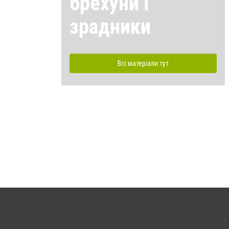
брехуни і
зрадники
Всі матеріали тут