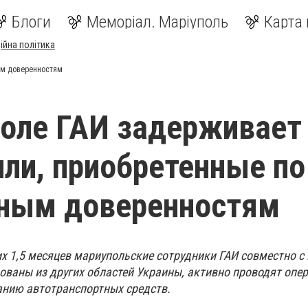
Блоги
Меморіал. Маріуполь
Карта 
ійна політика
ым доверенностям
оле ГАИ задерживает
ли, приобретенные по
ьным доверенностям
х 1,5 месяцев мариупольские сотрудники ГАИ совместно с
ваны из других областей Украины, активно проводят опе
анию автотранспортных средств.