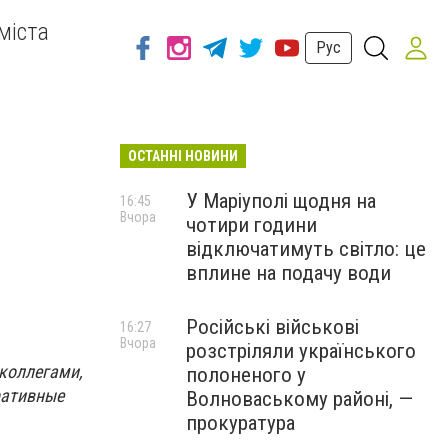
міста
Рус
ОСТАННІ НОВИНИ
У Маріуполі щодня на
16:45
Вчора
чотири години
відключатимуть світло: це
вплине на подачу води
Російські військові
16:27
Вчора
розстріляли українського
 коллегами,
полоненого у
ративные
Волноваському районі, —
прокуратура