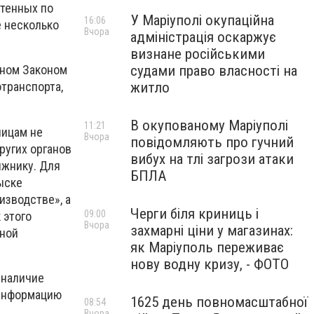
етенных по
У Маріуполі окупаційна
16:06
е несколько
Вчора
адміністрація оскаржує
визнане російськими
судами право власності на
нном Законом
житло
транспорта,
В окупованому Маріуполі
11:21
лицам не
Вчора
повідомляють про гучний
ругих органов
вибух на тлі загрози атаки
лжнику. Для
БПЛА
ыске
изводстве», а
Черги біля криниць і
09:00
 этого
Вчора
захмарні ціни у магазинах:
нной
як Маріуполь переживає
нову водну кризу, - ФОТО
 наличие
 информацию
1625 день повномасштабної
08:54
Вчора