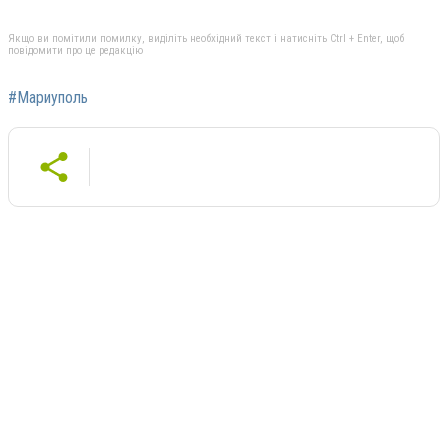
Якщо ви помітили помилку, виділіть необхідний текст і натисніть Ctrl + Enter, щоб
повідомити про це редакцію
#Мариуполь