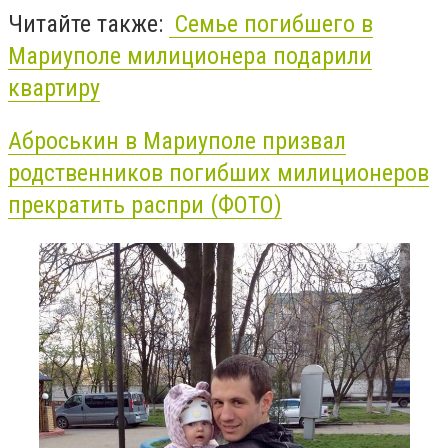
Читайте также:
Семье погибшего в
Мариуполе милиционера подарили
квартиру
Аброськин в Мариуполе призвал
родственников погибших милиционеров
прекратить распри (ФОТО)