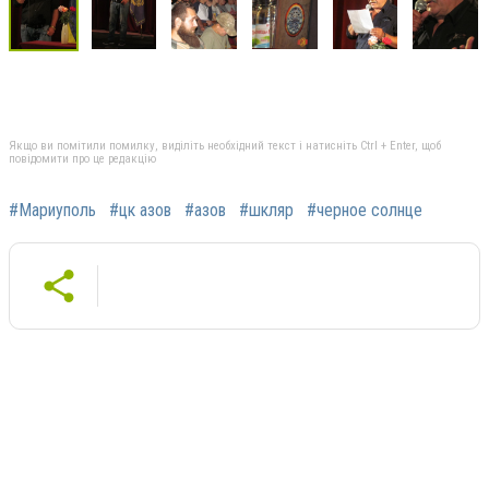
Якщо ви помітили помилку, виділіть необхідний текст і натисніть Ctrl + Enter, щоб
повідомити про це редакцію
#Мариуполь
#цк азов
#азов
#шкляр
#черное солнце