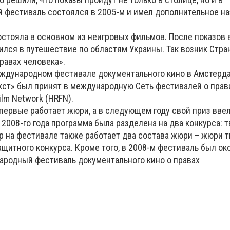
й фестиваль состоялся в 2005-м и имел дополнительное н
остояла в основном из неигровых фильмов. После показов 
ился в путешествие по областям Украины. Так возник Стр
равах человека».
ждународном фестивале документального кино в Амстерд
екст» был принят в международную Сеть фестивалей о прав
ilm Network (HRFN).
впервые работает жюри, а в следующем году свой приз вве
2008-го года программа была разделена на два конкурса: 
ор на фестивале также работает два состава жюри – жюри 
щитного конкурса. Кроме того, в 2008-м фестиваль был ок
родный фестиваль документального кино о правах