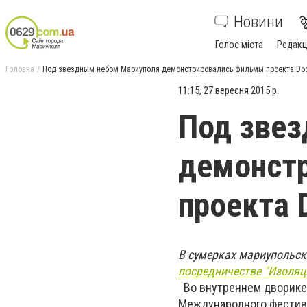
Новини
Голос міста
Редакц
Головна
Под звездным небом Мариуполя демонстрировались фильмы проекта Do
11:15, 27 вересня 2015 р.
Под зве
демонст
проекта 
В сумерках мариупольск
посредничестве "Изоляц
Во внутреннем дворике
Международного фестива