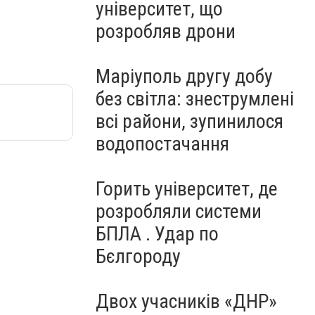
університет, що
розробляв дрони
Маріуполь другу добу
без світла: знеструмлені
всі райони, зупинилося
водопостачання
Горить університет, де
розробляли системи
БПЛА . Удар по
Бєлгороду
Двох учасників «ДНР»