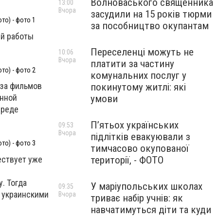
Волноваського священника
13:00
Вчора
засудили на 15 років тюрми
о) - фото 1
за пособництво окупантам
ей работы
Переселенці можуть не
10:06
Вчора
платити за частину
о) - фото 2
комунальних послуг у
аза фильмов
покинутому житлі: які
енной
умови
среде
П’ятьох українських
09:53
Вчора
підлітків евакуювали з
о) - фото 3
тимчасово окупованої
ествует уже
території, - ФОТО
. Тогда
У маріупольських школах
09:35
 украинскими
Вчора
триває набір учнів: як
навчатимуться діти та куди