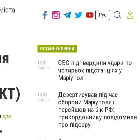
міста
Рус
ОСТАННІ НОВИНИ
ля
СБС підтвердили удари по
19:31
Вчора
чотирьох підстанціях у
Маріуполі
КТ)
Дезертирував під час
14:44
Вчора
оборони Маріуполя і
перейшов на бік РФ:
а
при
прикордоннику повідомили
про підозру
в