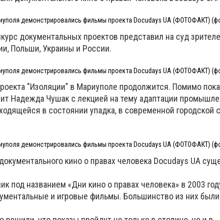
уполя демонстрировались фильмы проекта Docudays UA (ФОТОФАКТ) (фот
нкурс документальных проектов представил на суд зрител
и, Польши, Украины и России.
уполя демонстрировались фильмы проекта Docudays UA (ФОТОФАКТ) (фот
 проекта "Изоляции" в Мариуполе продолжится. Помимо пок
ит Надежда Чушак с лекцией на тему адаптации промышл
аходящейся в состоянии упадка, в современной городской 
уполя демонстрировались фильмы проекта Docudays UA (ФОТОФАКТ) (фот
 документального кино о правах человека Docudays UA сущ
к под названием «Дни кино о правах человека» в 2003 году
ументальные и игровые фильмы. Большинство из них были
 решили, что показы пройдут не только в столице, но и в