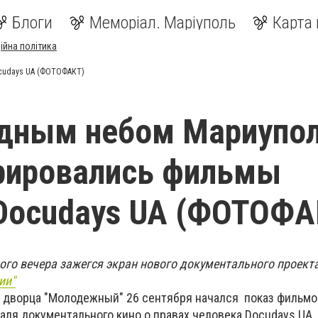
Блоги
Меморіал. Маріуполь
Карта 
ійна політика
cudays UA (ФОТОФАКТ)
здным небом Мариупо
рировались фильмы
Docudays UA (ФОТОФА
ого вечера зажегся экран нового документального проект
ии"
 дворца "Молодежный" 26 сентября начался показ фильмо
ля документального кино о правах человека Docudays UA.