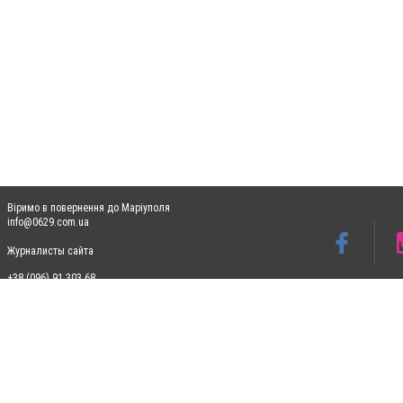
Віримо в повернення до Маріуполя
info@0629.com.ua
Журналисты сайта
+38 (096) 91 303 68
Допускається цитування матеріалів без отримання попередньої згоди 0629.com.ua за
пошукових систем гіперпосилання на цитовані статті не нижче другого абзацу в тек
Матеріали з плашками "Новини компаній", "Промо", "Партнерський матеріал", "Партнер
Реклама на сайті
Ф