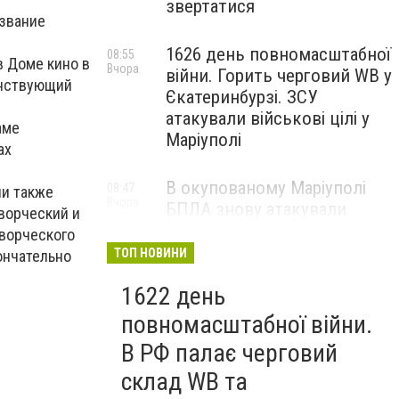
звертатися
азвание
1626 день повномасштабної
08:55
в Доме кино в
Вчора
війни. Горить черговий WB у
анствующий
Єкатеринбурзі. ЗСУ
атакували військові цілі у
аме
Маріуполі
ах
В окупованому Маріуполі
08:47
ли также
Вчора
БПЛА знову атакували
творческий и
енергетичну інфраструктуру,
творческого
— ВІДЕО
ТОП НОВИНИ
ончательно
1622 день
повномасштабної війни.
В РФ палає черговий
склад WB та