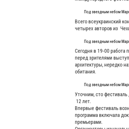
Под звездным небом Мари
Всего всеукраинский ко
четырех авторов из Чехи
Под звездным небом Мари
Сегодня в 19-00 работа
перед зрителями выступ
архитектуры, нередко н
обитания.
Под звездным небом Мари
Уточним, сто фестиваль
12 лет.
Впервые фестиваль возни
программа включала док
премьерами.
Организаторы изначально