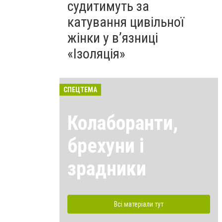
судитимуть за
катування цивільної
жінки у в’язниці
«Ізоляція»
СПЕЦТЕМА
Колаборанти,
брехуни і
зрадники
Всі матеріали тут