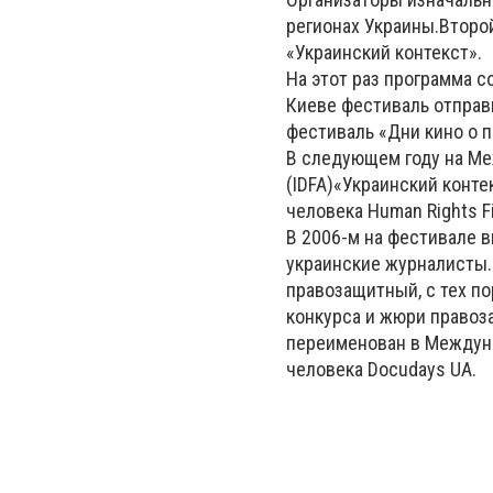
регионах Украины.Второ
«Украинский контекст».
На этот раз программа с
Киеве фестиваль отправ
фестиваль «Дни кино о п
В следующем году на Ме
(IDFA)«Украинский конт
человека Human Rights F
В 2006-м на фестивале 
украинские журналисты. 
правозащитный, с тех п
конкурса и жюри правоза
переименован в Междуна
человека Docudays UA.