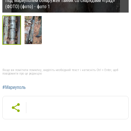
Под Мариуполем обнаружен тайник со снарядами «Град»
(ФОТО) (фото) - фото 1
Якщо ви помітили помилку, виділіть необхідний текст і натисніть Ctrl + Enter, щоб
повідомити про це редакцію
#Мариуполь