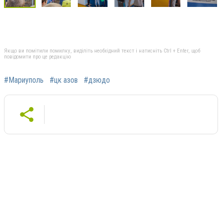
Якщо ви помітили помилку, виділіть необхідний текст і натисніть Ctrl + Enter, щоб
повідомити про це редакцію
#Мариуполь
#цк азов
#дзюдо