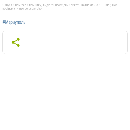
Якщо ви помітили помилку, виділіть необхідний текст і натисніть Ctrl + Enter, щоб
повідомити про це редакцію
#Мариуполь