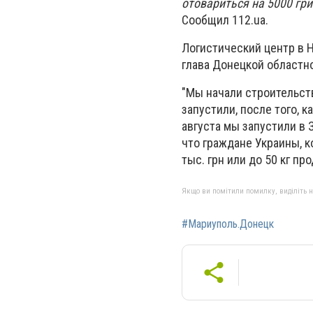
отовариться на 5000 гр
Сообщил 112.ua.
Логистический центр в Н
глава Донецкой областн
"Мы начали строительст
запустили, после того, 
августа мы запустили в 
что граждане Украины, к
тыс. грн или до 50 кг пр
Якщо ви помітили помилку, виділіть нео
#Мариуполь.Донецк