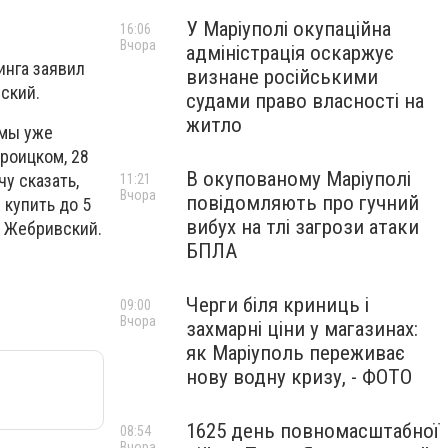
У Маріуполі окупаційна
16:06
Вчора
адміністрація оскаржує
инга заявил
визнане російськими
ский.
судами право власності на
житло
 мы уже
троицком, 28
В окупованому Маріуполі
у сказать,
11:21
Вчора
повідомляють про гучний
 купить до 5
вибух на тлі загрози атаки
ил Жебривский.
БПЛА
Черги біля криниць і
09:00
Вчора
захмарні ціни у магазинах:
як Маріуполь переживає
нову водну кризу, - ФОТО
1625 день повномасштабної
08:54
Вчора