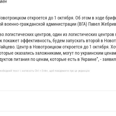
ивен
овотроицком откроется до 1 октября. Об этом в ходе бриф
ой военно-гражданской администрации (ВГА) Павел Жебрив
во логистических центров, один из логистических центров
как покажет эффективность, будем запускать второй в Ново
Зайцево. Центр в Новотроицком откроется до 1 октября. Хоч
оторые оказались заложниками, могут по украинским ценам
одуктов питания по ценам, которые есть в Украине", - заяв
бхідний текст і натисніть Ctrl + Enter, щоб повідомити про це редакцію