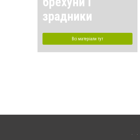
брехуни і
зрадники
Всі матеріали тут