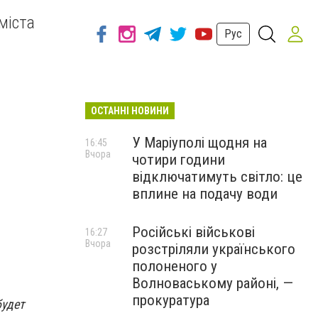
міста
Рус
ОСТАННІ НОВИНИ
У Маріуполі щодня на
16:45
Вчора
чотири години
відключатимуть світло: це
вплине на подачу води
Російські військові
16:27
Вчора
розстріляли українського
полоненого у
Волноваському районі, —
прокуратура
будет