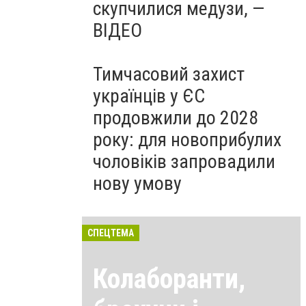
скупчилися медузи, —
ВІДЕО
Тимчасовий захист
українців у ЄС
продовжили до 2028
року: для новоприбулих
чоловіків запровадили
нову умову
СПЕЦТЕМА
Колаборанти,