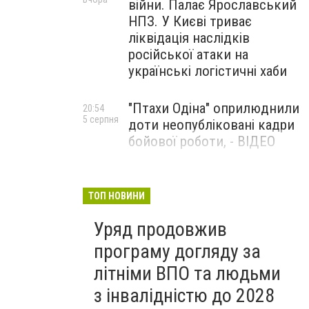
війни. Палає Ярославський
НПЗ. У Києві триває
ліквідація наслідків
російської атаки на
українські логістичні хаби
"Птахи Одіна" оприлюднили
20:54
5 серпня
доти неопубліковані кадри
бойової роботи, - ВІДЕО
Маріуполець Андрій
17:15
5 серпня
Бєдняков зіграє тата
ТОП НОВИНИ
Петрика П’яточкина у
Уряд продовжив
новому українському
фільмі, - ФОТО
програму догляду за
літніми ВПО та людьми
з інвалідністю до 2028