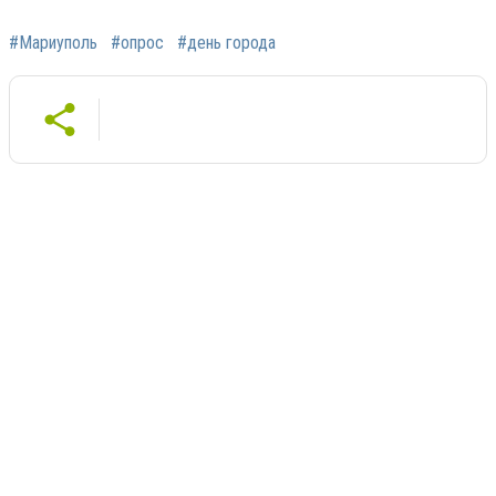
#Мариуполь
#опрос
#день города