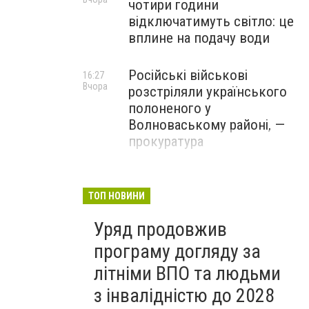
чотири години
відключатимуть світло: це
вплине на подачу води
Російські військові
16:27
Вчора
розстріляли українського
полоненого у
Волноваському районі, —
прокуратура
У Маріуполі окупаційна
16:06
Вчора
адміністрація оскаржує
ТОП НОВИНИ
визнане російськими
Уряд продовжив
судами право власності на
житло
програму догляду за
літніми ВПО та людьми
з інвалідністю до 2028