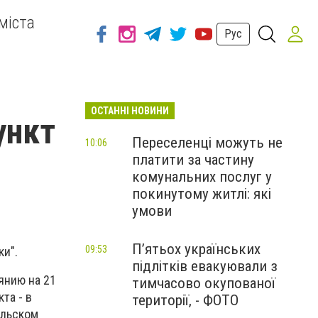
міста
Рус
ОСТАННІ НОВИНИ
ункт
Переселенці можуть не
10:06
платити за частину
комунальних послуг у
покинутому житлі: які
умови
П’ятьох українських
09:53
и".
підлітків евакуювали з
янию на 21
тимчасово окупованої
та - в
території, - ФОТО
ольском