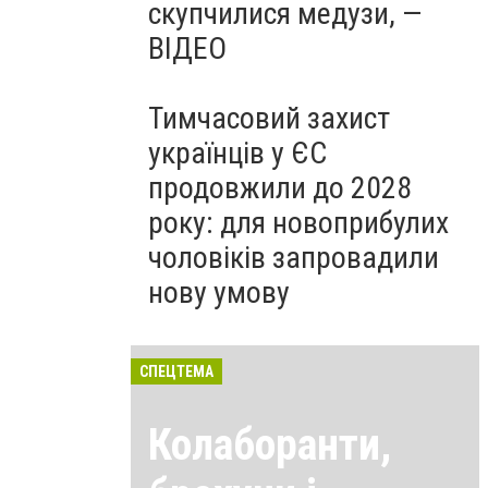
скупчилися медузи, —
ВІДЕО
Тимчасовий захист
українців у ЄС
продовжили до 2028
року: для новоприбулих
чоловіків запровадили
нову умову
СПЕЦТЕМА
Колаборанти,