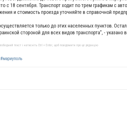
о с 18 сентября. Транспорт ходит по трем графикам с авт
ения и стоимость проезда уточняйте в справочной предп
существляется только до этих населенных пунктов. Оста
аинской стороной для всех видов транспорта", - указано 
бхідний текст і натисніть Ctrl + Enter, щоб повідомити про це редакцію
#мариуполь