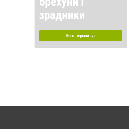
брехуни і
зрадники
Всі матеріали тут