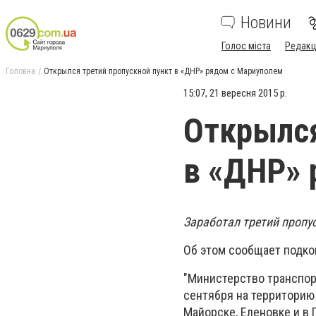
Новини
Голос міста
Редакц
Головна
Открылся третий пропускной пункт в «ДНР» рядом с Мариуполем
15:07, 21 вересня 2015 р.
Открылся
в «ДНР» 
Заработал третий пропу
Об этом сообщает подко
"Министерство транспор
сентября на территорию
Майорске, Еленовке и в 