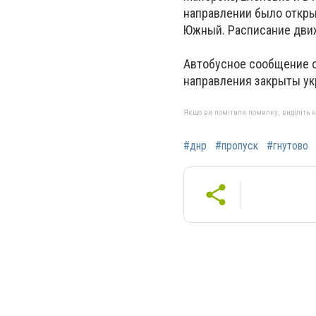
направлении было открыт
Южный. Расписание движ
Автобусное сообщение о
направления закрыты укр
Якщо ви помітили помилку, виділіть нео
#днр
#пропуск
#гнутово