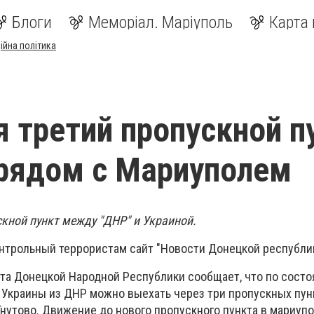
Блоги
Меморіал. Маріуполь
Карта 
ійна політика
 третий пропускной п
рядом с Мариуполем
скной пункт между "ДНР" и Украиной.
нтрольный террористам сайт "Новости Донецкой республик
та Донецкой Народной Республики сообщает, что по состо
 Украины из ДНР можно выехать через три пропускных пунк
Гнутово. Движение до нового пропускного пункта в мариуп