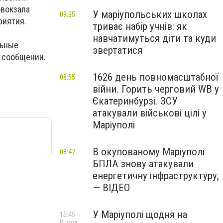
овокзала
У маріупольських школах
09:35
риятия.
триває набір учнів: як
навчатимуться діти та куди
льные
звертатися
в сообщении.
1626 день повномасштабної
08:55
війни. Горить черговий WB у
Єкатеринбурзі. ЗСУ
атакували військові цілі у
Маріуполі
В окупованому Маріуполі
08:47
БПЛА знову атакували
енергетичну інфраструктуру,
— ВІДЕО
У Маріуполі щодня на
16:45
Вчора