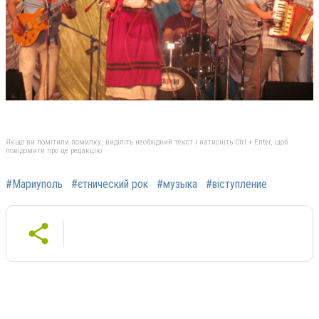
Якщо ви помітили помилку, виділіть необхідний текст і натисніть Ctrl + Enter, щоб
повідомити про це редакцію
#Мариуполь
#єтнический рок
#музыка
#віступление