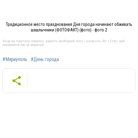
Традиционное место празднования Дня города начинают обживать
шашлычники (ФОТОФАКТ) (фото) - фото 2
Якщо ви помітили помилку, виділіть необхідний текст і натисніть Ctrl + Enter, щоб
повідомити про це редакцію
#Мариуполь
#День города