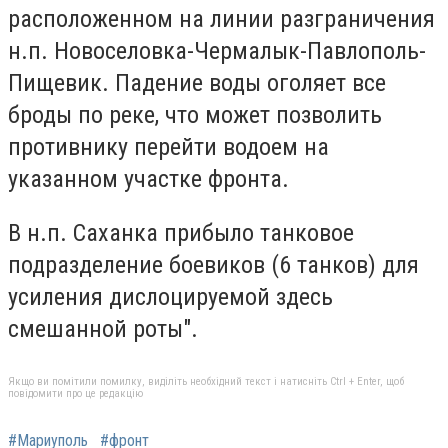
расположенном на линии разграничения
н.п. Новоселовка-Чермалык-Павлополь-
Пищевик. Падение воды оголяет все
броды по реке, что может позволить
противнику перейти водоем на
указанном участке фронта.
В н.п. Саханка прибыло танковое
подразделение боевиков (6 танков) для
усиления дислоцируемой здесь
смешанной роты".
Якщо ви помітили помилку, виділіть необхідний текст і натисніть Ctrl + Enter, щоб
повідомити про це редакцію
#Мариуполь
#фронт