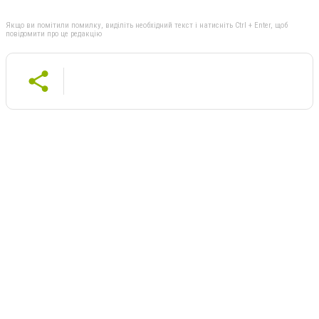
Якщо ви помітили помилку, виділіть необхідний текст і натисніть Ctrl + Enter, щоб
повідомити про це редакцію