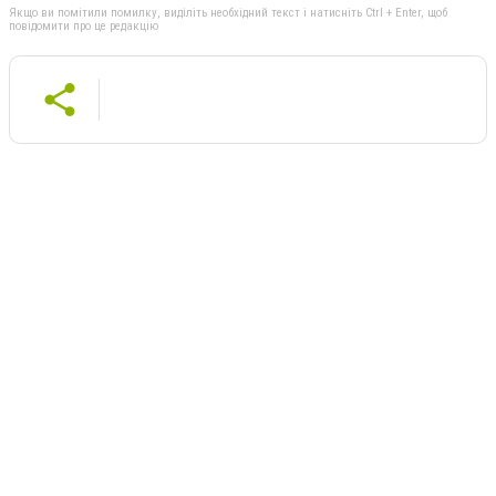
Якщо ви помітили помилку, виділіть необхідний текст і натисніть Ctrl + Enter, щоб
повідомити про це редакцію