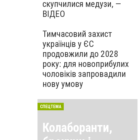
скупчилися медузи, —
ВІДЕО
Тимчасовий захист
українців у ЄС
продовжили до 2028
року: для новоприбулих
чоловіків запровадили
нову умову
СПЕЦТЕМА
Колаборанти,