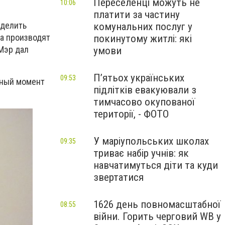
Переселенці можуть не
10:06
платити за частину
ыделить
комунальних послуг у
на производят
покинутому житлі: які
Мэр дал
умови
П’ятьох українських
09:53
нный момент
підлітків евакуювали з
тимчасово окупованої
території, - ФОТО
У маріупольських школах
09:35
триває набір учнів: як
навчатимуться діти та куди
звертатися
1626 день повномасштабної
08:55
війни. Горить черговий WB у