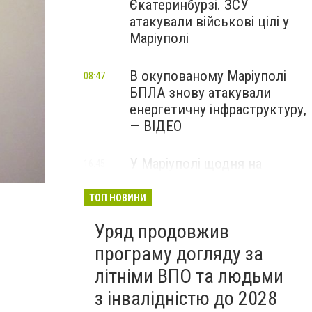
Єкатеринбурзі. ЗСУ
атакували військові цілі у
Маріуполі
В окупованому Маріуполі
08:47
БПЛА знову атакували
енергетичну інфраструктуру,
— ВІДЕО
У Маріуполі щодня на
16:45
Вчора
чотири години
відключатимуть світло: це
ТОП НОВИНИ
вплине на подачу води
Уряд продовжив
програму догляду за
літніми ВПО та людьми
з інвалідністю до 2028