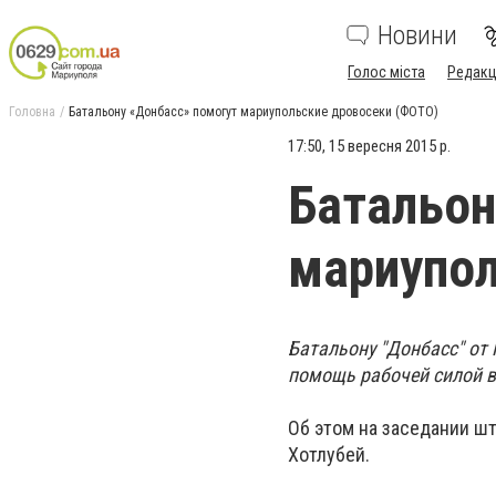
Новини
Голос міста
Редакц
Головна
Батальону «Донбасс» помогут мариупольские дровосеки (ФОТО)
17:50, 15 вересня 2015 р.
Батальон
мариупол
Батальону "Донбасс" от
помощь рабочей силой в
Об этом на заседании ш
Хотлубей.