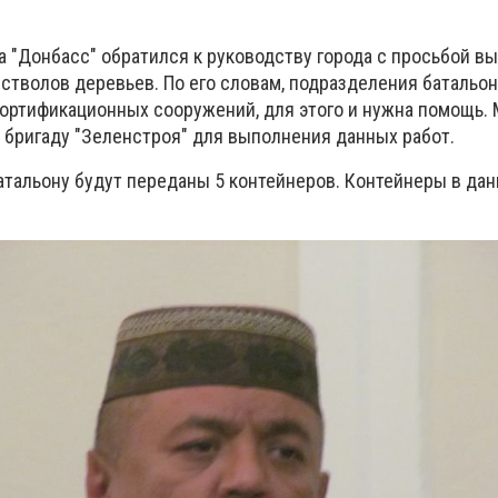
а "Донбасс" обратился к руководству города с просьбой в
 стволов деревьев. По его словам, подразделения батальо
ортификационных сооружений, для этого и нужна помощь. 
бригаду "Зеленстроя" для выполнения данных работ.
батальону будут переданы 5 контейнеров. Контейнеры в да