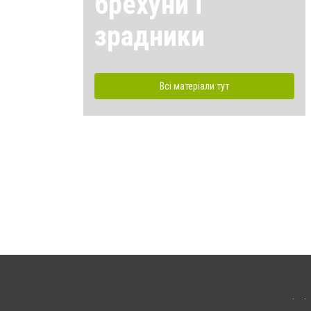
брехуни і
зрадники
Всі матеріали тут