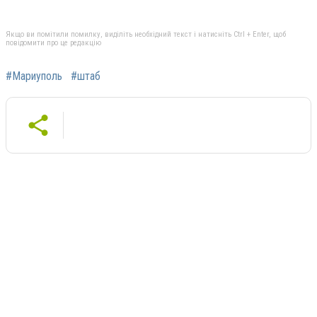
Якщо ви помітили помилку, виділіть необхідний текст і натисніть Ctrl + Enter, щоб
повідомити про це редакцію
#Мариуполь
#штаб