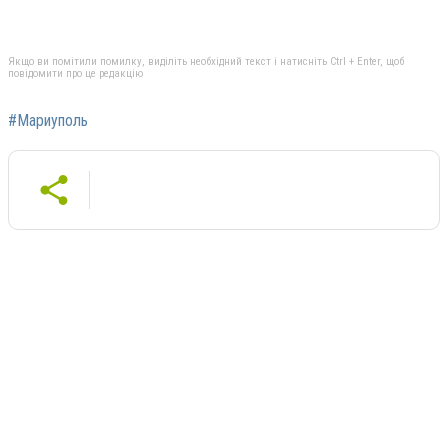
Якщо ви помітили помилку, виділіть необхідний текст і натисніть Ctrl + Enter, щоб
повідомити про це редакцію
#Мариуполь