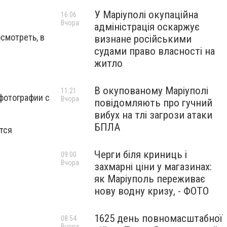
У Маріуполі окупаційна
16:06
Вчора
адміністрація оскаржує
смотреть, в
визнане російськими
судами право власності на
житло
В окупованому Маріуполі
11:21
фотографии с
Вчора
повідомляють про гучний
вибух на тлі загрози атаки
БПЛА
тся
Черги біля криниць і
09:00
Вчора
захмарні ціни у магазинах:
як Маріуполь переживає
нову водну кризу, - ФОТО
1625 день повномасштабної
08:54
Вчора