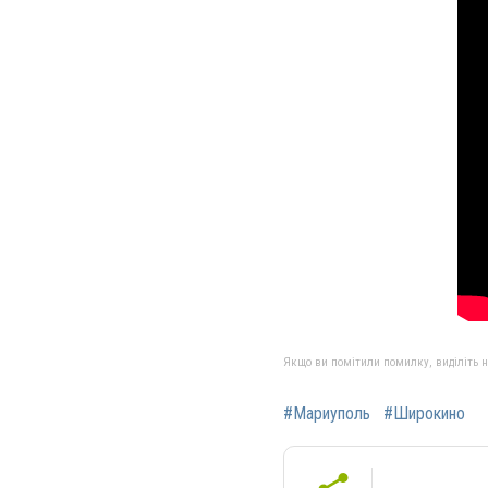
Якщо ви помітили помилку, виділіть нео
#Мариуполь
#Широкино