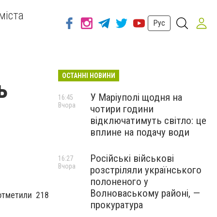
міста
Рус
ОСТАННІ НОВИНИ
ь
У Маріуполі щодня на
16:45
Вчора
чотири години
відключатимуть світло: це
вплине на подачу води
Російські військові
16:27
Вчора
розстріляли українського
полоненого у
Волноваському районі, —
 отметили 218
прокуратура