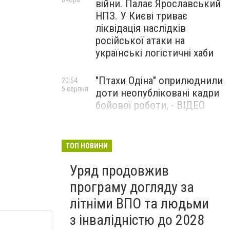
війни. Палає Ярославський
НПЗ. У Києві триває
ліквідація наслідків
російської атаки на
українські логістичні хаби
"Птахи Одіна" оприлюднили
20:54
5 серпня
доти неопубліковані кадри
бойової роботи, - ВІДЕО
Маріуполець Андрій
17:15
5 серпня
Бєдняков зіграє тата
ТОП НОВИНИ
Петрика П’яточкина у
Уряд продовжив
новому українському
фільмі, - ФОТО
програму догляду за
літніми ВПО та людьми
з інвалідністю до 2028