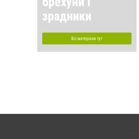
брехуни і
зрадники
Всі матеріали тут