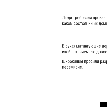
Люди требовали произве
каком состоянии их дом
В руках митингующие де
изображением его дово
Широкинцы просили разр
перемирие.