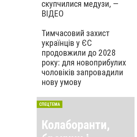
скупчилися медузи, —
ВІДЕО
Тимчасовий захист
українців у ЄС
продовжили до 2028
року: для новоприбулих
чоловіків запровадили
нову умову
СПЕЦТЕМА
Колаборанти,