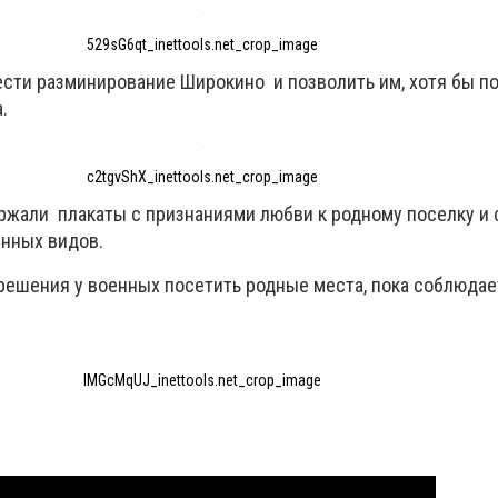
529sG6qt_inettools.net_crop_image
сти разминирование Широкино и позволить им, хотя бы по
а.
c2tgvShX_inettools.net_crop_image
ржали плакаты с признаниями любви к родному поселку и 
енных видов.
ешения у военных посетить родные места, пока соблюдае
lMGcMqUJ_inettools.net_crop_image