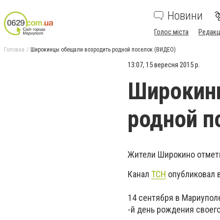
Новини
Голос міста
Редакц
Головна
Широкинцы обещали возродить родной поселок (ВИДЕО)
13:07, 15 вересня 2015 р.
Широкин
родной п
Жители Широкино отмети
Канал
ТСН
опубликовал 
14 сентября в Мариупол
-й день рождения своего