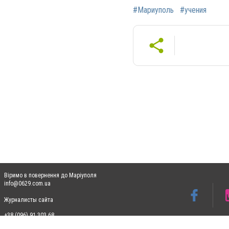
#Мариуполь
#учения
Віримо в повернення до Маріуполя
info@0629.com.ua
Журналисты сайта
+38 (096) 91 303 68