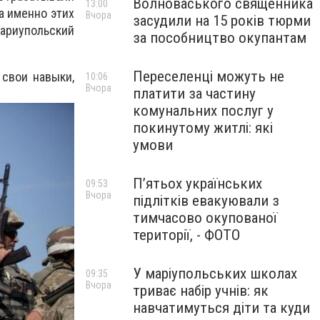
Волноваського священника
13:00
а именно этих
Вчора
засудили на 15 років тюрми
ариупольский
за пособництво окупантам
Переселенці можуть не
свои навыки,
10:06
Вчора
платити за частину
комунальних послуг у
покинутому житлі: які
умови
П’ятьох українських
09:53
Вчора
підлітків евакуювали з
тимчасово окупованої
території, - ФОТО
У маріупольських школах
09:35
Вчора
триває набір учнів: як
навчатимуться діти та куди