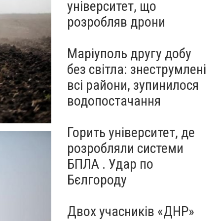
університет, що
розробляв дрони
Маріуполь другу добу
без світла: знеструмлені
всі райони, зупинилося
водопостачання
Горить університет, де
розробляли системи
БПЛА . Удар по
Бєлгороду
Двох учасників «ДНР»