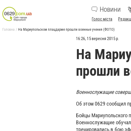
Новини
Голос міста
Редакц
Головна
На Мариупольском плацдарме прошли военные учения (ФОТО)
16:26, 15 вересня 2015 р.
На Мари
прошли в
Военнослужащие соверш
Об этом 0629 сообщил пр
Бойцы Мариупольского 
Военнослужащие обучали
тренировались в бою эф