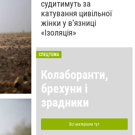
судитимуть за
катування цивільної
жінки у в’язниці
«Ізоляція»
СПЕЦТЕМА
Колаборанти,
брехуни і
зрадники
Всі матеріали тут