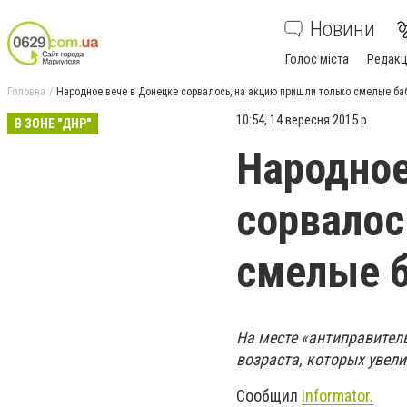
Новини
Голос міста
Редакц
Головна
Народное вече в Донецке сорвалось, на акцию пришли только смелые б
10:54, 14 вересня 2015 р.
В ЗОНЕ "ДНР"
Народное
сорвалос
смелые 
На месте «антиправител
возраста, которых увел
Сообщил
informator.