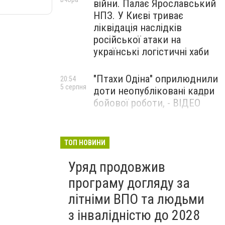
війни. Палає Ярославський
НПЗ. У Києві триває
ліквідація наслідків
російської атаки на
українські логістичні хаби
"Птахи Одіна" оприлюднили
20:54
5 серпня
доти неопубліковані кадри
бойової роботи, - ВІДЕО
Маріуполець Андрій
17:15
5 серпня
Бєдняков зіграє тата
ТОП НОВИНИ
Петрика П’яточкина у
Уряд продовжив
новому українському
фільмі, - ФОТО
програму догляду за
літніми ВПО та людьми
з інвалідністю до 2028