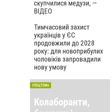
скупчилися медузи, —
ВІДЕО
Тимчасовий захист
українців у ЄС
продовжили до 2028
року: для новоприбулих
чоловіків запровадили
нову умову
СПЕЦТЕМА
Колаборанти,