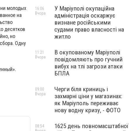
У Маріуполі окупаційна
тни молодых
16:06
Вчора
адміністрація оскаржує
ванное на
визнане російськими
льство
судами право власності на
ко десятков
житло
йно, но
сбора. Одну
В окупованому Маріуполі
11:21
Вчора
повідомляють про гучний
вибух на тлі загрози атаки
енный».
БПЛА
Черги біля криниць і
09:00
Вчора
захмарні ціни у магазинах:
як Маріуполь переживає
нову водну кризу, - ФОТО
1625 день повномасштабної
08:54
Вчора