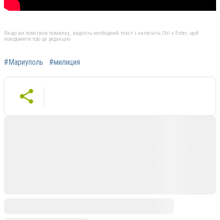
Якщо ви помітили помилку, виділіть необхідний текст і натисніть Ctrl + Enter, щоб
повідомити про це редакцію
#Мариуполь
#милиция