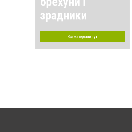
брехуни і
зрадники
Всі матеріали тут