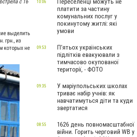
Переселенці можуть не
бстрела с 16
10:06
платити за частину
комунальних послуг у
покинутому житлі: які
умови
ние выделить
 грн., из
П’ятьох українських
ом которых не
09:53
підлітків евакуювали з
тимчасово окупованої
території, - ФОТО
У маріупольських школах
09:35
триває набір учнів: як
навчатимуться діти та куди
звертатися
1626 день повномасштабної
08:55
війни. Горить черговий WB у