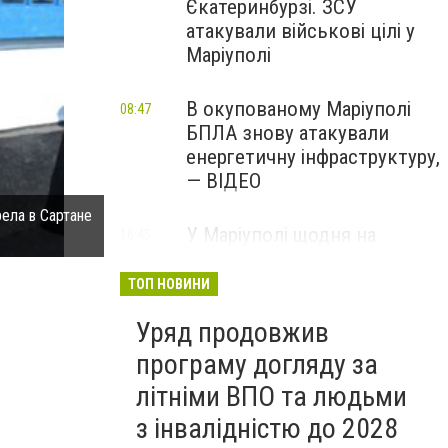
Єкатеринбурзі. ЗСУ
атакували військові цілі у
Маріуполі
В окупованому Маріуполі
08:47
БПЛА знову атакували
енергетичну інфраструктуру,
— ВІДЕО
ела в Сартане
В Мариуполе городской голова вручил ключи от н
У Маріуполі щодня на
(ФОТО) (фото) - фото 1
16:45
Вчора
чотири години
відключатимуть світло: це
ТОП НОВИНИ
вплине на подачу води
Уряд продовжив
програму догляду за
літніми ВПО та людьми
з інвалідністю до 2028