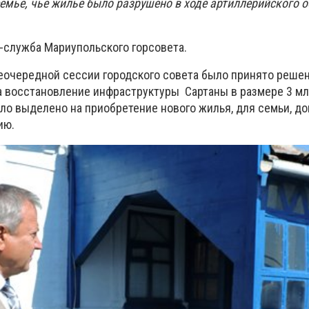
емье, чье жилье было разрушено в ходе артиллерийского о
-служба Мариупольского горсовета.
неочередной сессии городского совета было принято реше
 восстановление инфраструктуры Сартаны в размере 3 млн.
ыло выделено на приобретение нового жилья, для семьи, д
ию.