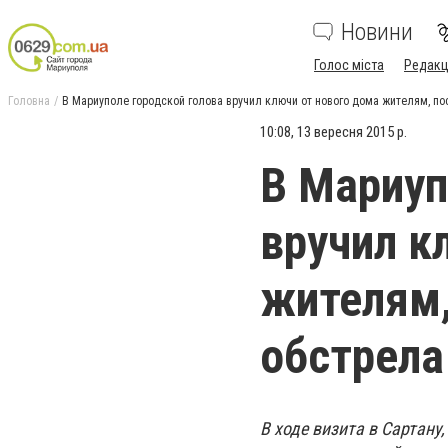
Новини
Голос міста
Редакц
Головна
В Мариуполе городской голова вручил ключи от нового дома жителям, п
10:08, 13 вересня 2015 р.
В Мариуп
вручил к
жителям,
обстрела
В ходе визита в Сартану