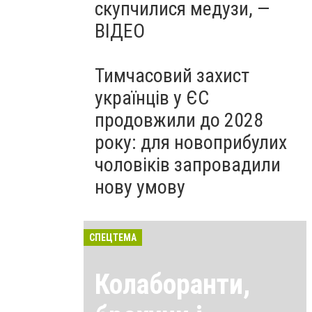
скупчилися медузи, —
ВІДЕО
Тимчасовий захист
українців у ЄС
продовжили до 2028
року: для новоприбулих
чоловіків запровадили
нову умову
СПЕЦТЕМА
Колаборанти,