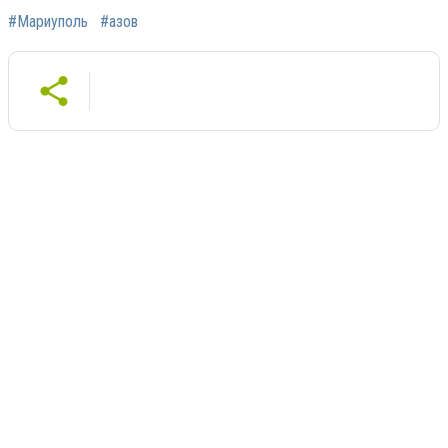
#Мариуполь
#азов