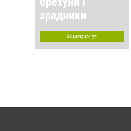
брехуни і
зрадники
Всі матеріали тут