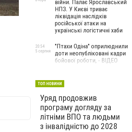
війни. Палає Ярославський
НПЗ. У Києві триває
unnamed (9)
ліквідація наслідків
російської атаки на
українські логістичні хаби
"Птахи Одіна" оприлюднили
20:54
5 серпня
доти неопубліковані кадри
бойової роботи, - ВІДЕО
Маріуполець Андрій
17:15
5 серпня
Бєдняков зіграє тата
ТОП НОВИНИ
Петрика П’яточкина у
Уряд продовжив
новому українському
фільмі, - ФОТО
програму догляду за
літніми ВПО та людьми
з інвалідністю до 2028