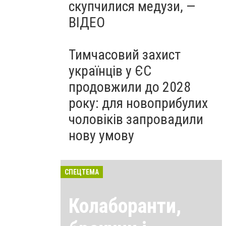
скупчилися медузи, —
ВІДЕО
Тимчасовий захист
українців у ЄС
продовжили до 2028
року: для новоприбулих
чоловіків запровадили
нову умову
СПЕЦТЕМА
Колаборанти,