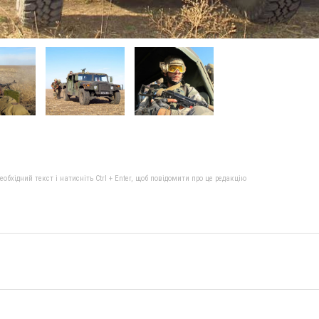
бхідний текст і натисніть Ctrl + Enter, щоб повідомити про це редакцію