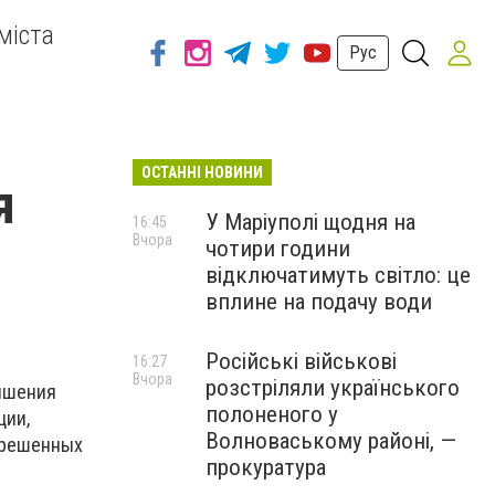
міста
Рус
ОСТАННІ НОВИНИ
я
У Маріуполі щодня на
16:45
Вчора
чотири години
відключатимуть світло: це
вплине на подачу води
Російські військові
16:27
Вчора
розстріляли українського
вышения
полоненого у
ции,
Волноваському районі, —
зрешенных
прокуратура