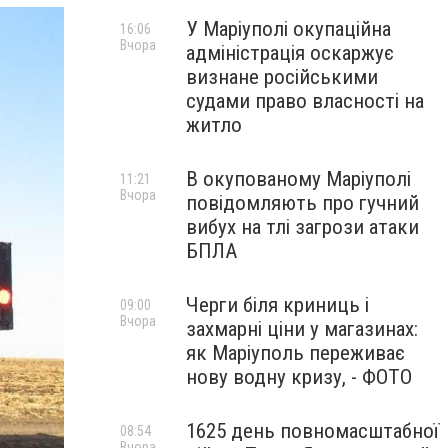
У Маріуполі окупаційна
16:06
Вчора
адміністрація оскаржує
визнане російськими
судами право власності на
житло
В окупованому Маріуполі
11:21
Вчора
повідомляють про гучний
вибух на тлі загрози атаки
БПЛА
Черги біля криниць і
09:00
Вчора
захмарні ціни у магазинах:
як Маріуполь переживає
нову водну кризу, - ФОТО
1625 день повномасштабної
08:54
Вчора