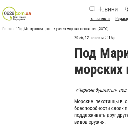
Новини
Голос міста
Редакц
Головна
Под Мариуполем прошли учения морских пехотинцев (ФОТО)
20:56, 12 вересня 2015 р.
Под Мари
морских 
«Черные бушлаты» под 
Морские пехотинцы в се
боеспособности своих п
поддерживать друг друг
видов оружия.