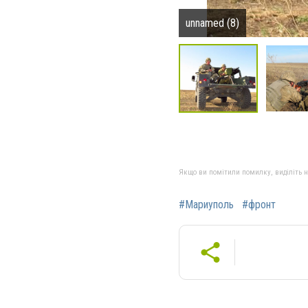
unnamed (8)
Якщо ви помітили помилку, виділіть нео
#Мариуполь
#фронт