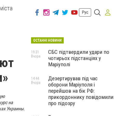
міста
Рус
ОСТАННІ НОВИНИ
СБС підтвердили удари по
19:31
Вчора
чотирьох підстанціях у
ают
Маріуполі
м»
Дезертирував під час
14:44
Вчора
оборони Маріуполя і
перейшов на бік РФ:
вую
прикордоннику повідомили
курс на
про підозру
ках Украины.