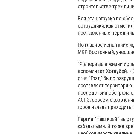
строительстве трех лин
Вся эта нагрузка по обе
сотрудники, как отметил
поставленные перед ним
Но главное испытание жд
МКР Восточный, унесшие
"Я впервые в жизни исп
вспоминает Хотлубей. - 
огня "Град" было разруш
составляет территорию 
последствий обстрела о
АСРЗ, совсем скоро к ни
город начала приходить
Партия "Наш край" выст
кабальными. В то же вре
необходимость увеличен