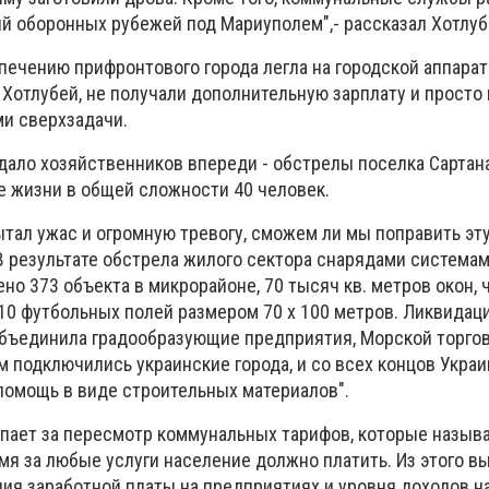
ий оборонных рубежей под Мариуполем",- рассказал Хотлуб
спечению прифронтового города легла на городской аппарат
 Хотлубей, не получали дополнительную зарплату и прост
и сверхзадачи.
ало хозяйственников впереди - обстрелы поселка Сартана
 жизни в общей сложности 40 человек.
ытал ужас и огромную тревогу, сможем ли мы поправить эт
В результате обстрела жилого сектора снарядами система
ено 373 объекта в микрорайоне, 70 тысяч кв. метров окон, 
10 футбольных полей размером 70 х 100 метров. Ликвидац
бъединила градообразующие предприятия, Морской торгов
м подключились украинские города, и со всех концов Укра
 помощь в виде строительных материалов".
упает за пересмотр коммунальных тарифов, которые назыв
мя за любые услуги население должно платить. Из этого в
ия заработной платы на предприятиях и уровня доходов н