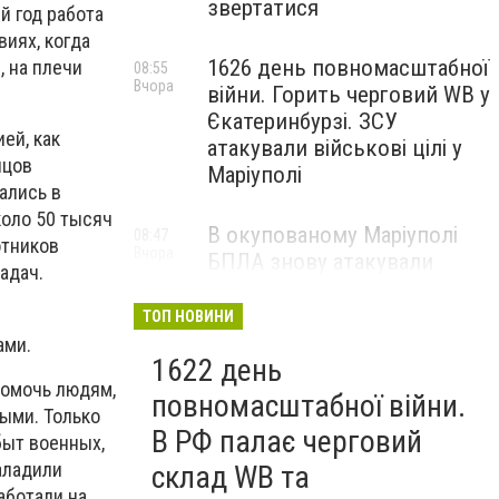
звертатися
й год работа
виях, когда
1626 день повномасштабної
, на плечи
08:55
Вчора
війни. Горить черговий WB у
Єкатеринбурзі. ЗСУ
ей, как
атакували військові цілі у
нцов
Маріуполі
ались в
коло 50 тысяч
В окупованому Маріуполі
08:47
отников
Вчора
БПЛА знову атакували
адач.
енергетичну інфраструктуру,
— ВІДЕО
ТОП НОВИНИ
ами.
1622 день
помочь людям,
повномасштабної війни.
ыми. Только
В РФ палає черговий
быт военных,
аладили
склад WB та
аботали на