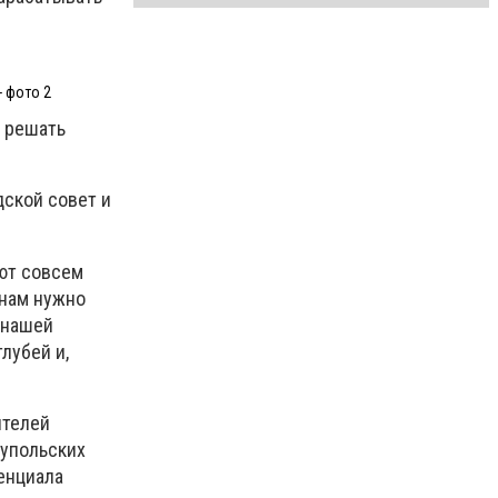
- фото 2
а решать
дской совет и
уют совсем
 нам нужно
 нашей
лубей и,
ителей
иупольских
енциала