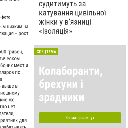
судитимуть за
катування цивільної
- фото 1
жінки у в’язниці
мым низким на
«Ізоляція»
ляющая – рост
00 гривен,
СПЕЦТЕМА
ргическом
бочих мест и
Колаборанти,
лларов по
На
брехуни і
ь выше в
нынешнему
зрадники
акие же
тно нет
датели,
Всі матеріали тут
приятиях для
зарабатывать