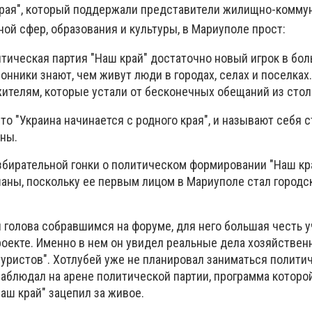
края", который поддержали представители жилищно-комму
ой сфер, образования и культуры, в Мариуполе прост:
итическая партия "Наш край" достаточно новый игрок в бо
онники знают, чем живут люди в городах, селах и поселках.
жителям, которые устали от бесконечных обещаний из стол
то "Украина начинается с родного края", и называют себя 
ны.
збирательной гонки о политическом формировании "Наш кр
ны, поскольку ее первым лицом в Мариуполе стал городс
 голова собравшимся на форуме, для него большая честь у
оекте. Именно в нем он увидел реальные дела хозяйственн
туристов". Хотлубей уже не планировал заниматься полити
наблюдал на арене политической партии, программа которо
Наш край" зацепил за живое.