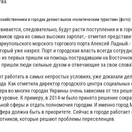
тва.
хозяйственники в городах делают вызов «политическим туристам» (фото) 
вивается, следовательно, будут расти поступления и в го
виков одна из самых высоких зарплат,- отметил представи
риупольского морского торгового порта Алексей Ладный.- 
торый уже назрел. Порт и городская власть всегда сотрудн
и из первых пришли на помощь пострадавшим на Восточном
т пришли люди сильные духом и отвечающие за свои слова"
ют работать в самых непростых условиях, уже доказали де
да. Как отметила директор городского центра социальных
ера во многих городах Украины очень зависима от тех реш
 уровне. К примеру, в 2014-м было принято решение сокра
ной сферы и отдать полномочия городам. И именно город 
фера должна быть в приоритете. Сейчас в городе работает
отников, которые решают проблемы переселенцев.