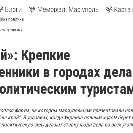
Блоги
Меморіал. Маріуполь
Карта 
ійна політика
ским туристам»
й»: Крепкие
енники в городах дел
олитическим туриста
оялся форум, на котором мариупольцам презентовали но
ш край". В условиях, когда Украина полным ходом берет 
 политическую силу делают ставку люди дела во всех угол