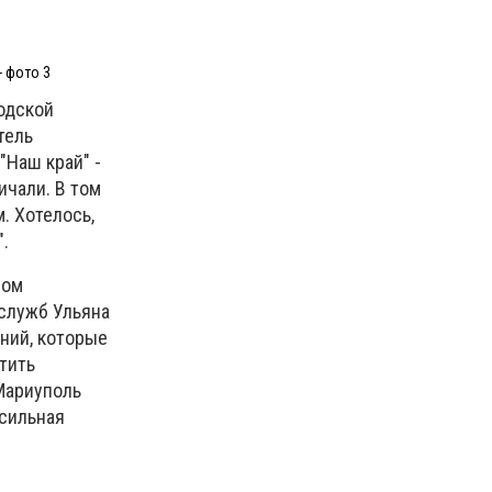
- фото 3
родской
тель
"Наш край" -
ичали. В том
. Хотелось,
.
лом
 служб Ульяна
ений, которые
тить
Мариуполь
 сильная