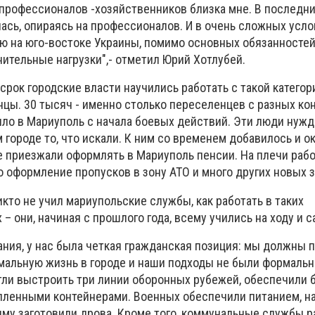
 профессионалов -хозяйственников близка мне. В последни
ась, опираясь на профессионалов. И в очень сложных усло
ю на юго-востоке Украины, помимо основных обязанностей
ительные нагрузки",- отметил Юрий Хотлубей.
срок городские власти научились работать с такой категори
ы. 30 тысяч - именно столько переселенцев с разных ко
ло в Мариуполь с начала боевых действий. Эти люди нужд
городе то, что искали. К ним со временем добавилось и о
 приезжали оформлять в Мариуполь пенсии. На плечи раб
о оформление пропусков в зону АТО и много других новых з
икто не учил мариупольские службы, как работать в таких
– они, начиная с прошлого года, всему учились на ходу и с
ания, у нас была четкая гражданская позиция: мы должны 
альную жизнь в городе и наши подходы не были формальн
гли выстроить три линии оборонных рубежей, обеспечили 
пленными контейнерами. Военных обеспечили питанием, н
зиму заготовили дрова. Кроме того, коммунальные службы р