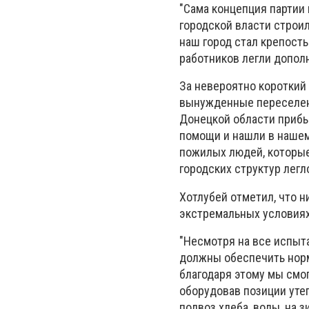
"Сама концепция партии
городской власти строил
наш город стал крепость
работников легли дополн
За невероятно короткий 
вынужденные переселенц
Донецкой области прибы
помощи и нашли в нашем 
пожилых людей, которые
городских структур легл
Хотлубей отметил, что н
экстремальных условиях 
"Несмотря на все испыт
должны обеспечить норм
благодаря этому мы смо
оборудовав позиции уте
подвоз хлеба, воды, на 