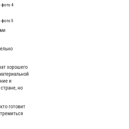
- фото 4
- фото 5
ими
тельно
чат хорошего
 материальной
ние и
стране, но
 кто готовит
стремиться