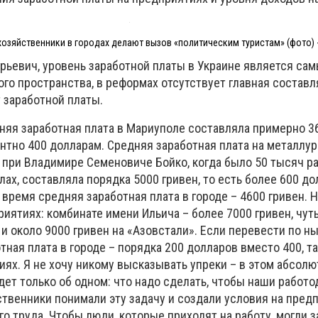
хозяйственники в городах делают вызов «политическим туристам» (фото) 
рьевич, уровень заработной платы в Украине является са
ого пространства, в реформах отсутствует главная состав
 заработной платы.
няя заработная плата в Мариуполе составляла примерно 36
ентно 400 долларам. Средняя заработная плата на металлу
 при Владимире Семеновиче Бойко, когда было 50 тысяч ра
лах, составляла порядка 5000 гривен, то есть более 600 до
 время средняя заработная плата в городе – 4600 гривен. 
иятиях: комбинате имени Ильича – более 7000 гривен, чут
 и около 9000 гривен на «Азовстали». Если перевести по 
отная плата в городе – порядка 200 долларов вместо 400, т
ях. Я не хочу никому высказывать упреки – в этом абсолю
дет только об одном: что надо сделать, чтобы наши работо
ственники понимали эту задачу и создали условия на пред
о труда. Чтобы люди, которые приходят на работу, могли 