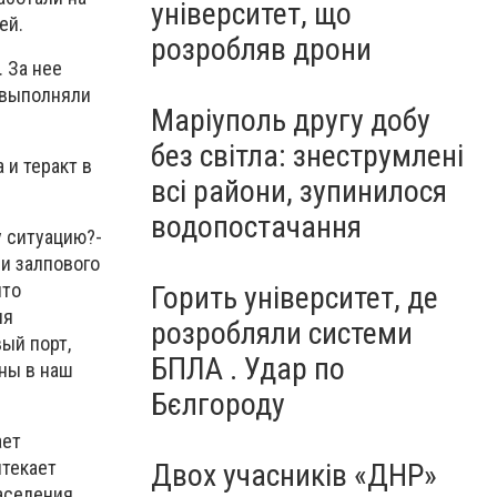
університет, що
ей.
розробляв дрони
. За нее
о выполняли
Маріуполь другу добу
без світла: знеструмлені
 и теракт в
всі райони, зупинилося
водопостачання
у ситуацию?-
ми залпового
что
Горить університет, де
ия
розробляли системи
ый порт,
БПЛА . Удар по
ины в наш
Бєлгороду
ает
ытекает
Двох учасників «ДНР»
аселения.