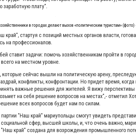
 заработную плату".
хозяйственники в городах делают вызов «политическим туристам» (фото) 
ш край", стартуя с позиций местных органов власти, готов
сь на профессионалов.
бей ставит задачи: помочь хозяйственникам пройти в горо
всего на местном уровне.
и, которые сейчас вышли на политическую арену, преслед
аздрай, конфликты, конфронтации. Но придет время, когда
ринять важные решения для жителей. Я вижу перспективы
возьмет на себя решение вопросов на местах",- отметил Хот
решение всех вопросов будет нам по силам.
и партии "Наш край" мариупольцы смогут увидеть представ
социальной сфер, высшей школы, и, что очень важно, мар
я "Наш край" создана для возрождения промышленного пот