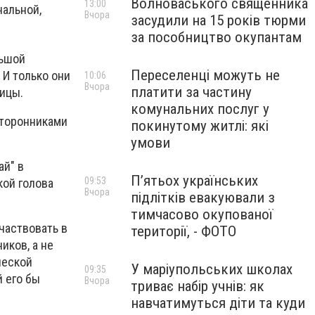
Волноваського священника
13:00
нальной,
Вчора
засудили на 15 років тюрми
за пособництво окупантам
льшой
Переселенці можуть не
 И только они
10:06
Вчора
платити за частину
ицы.
комунальних послуг у
сторонниками
покинутому житлі: які
умови
ай" в
П’ятьох українських
09:53
кой голова
Вчора
підлітків евакуювали з
тимчасово окупованої
частвовать в
території, - ФОТО
иков, а не
ческой
У маріупольських школах
09:35
й его бы
Вчора
триває набір учнів: як
навчатимуться діти та куди