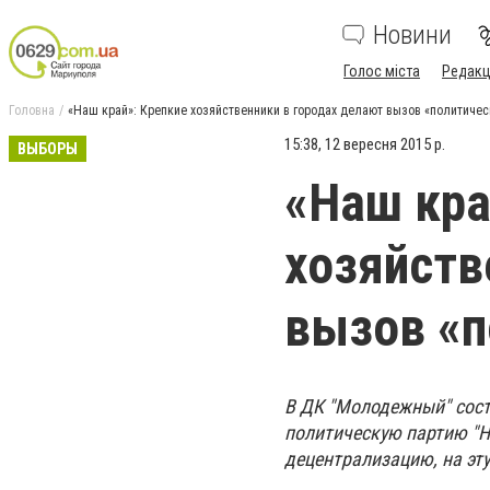
Новини
Голос міста
Редакц
Головна
«Наш край»: Крепкие хозяйственники в городах делают вызов «политиче
15:38, 12 вересня 2015 р.
ВЫБОРЫ
«Наш кра
хозяйств
вызов «п
В ДК "Молодежный" сост
политическую партию "На
децентрализацию, на эту