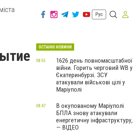
міста
Рус
ОСТАННІ НОВИНИ
рытие
1626 день повномасштабної
08:55
війни. Горить черговий WB у
Єкатеринбурзі. ЗСУ
атакували військові цілі у
Маріуполі
В окупованому Маріуполі
08:47
БПЛА знову атакували
енергетичну інфраструктуру,
— ВІДЕО