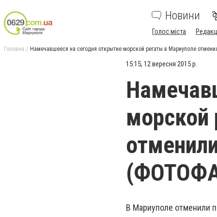
Новини
Голос міста
Редакц
Головна
Намечавшееся на сегодня открытие морской регаты в Мариуполе отмен
15:15, 12 вересня 2015 р.
Намечавш
морской 
отменили
(ФОТОФА
В Мариуполе отменили 