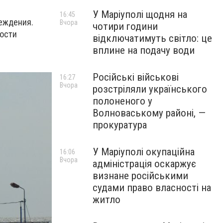
У Маріуполі щодня на
16:45
еждения.
Вчора
чотири години
ности
відключатимуть світло: це
вплине на подачу води
Російські військові
16:27
Вчора
розстріляли українського
полоненого у
Волноваському районі, —
прокуратура
У Маріуполі окупаційна
16:06
Вчора
адміністрація оскаржує
визнане російськими
судами право власності на
житло