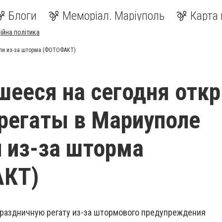
Блоги
Меморіал. Маріуполь
Карта 
ійна політика
или из-за шторма (ФОТОФАКТ)
ееся на сегодня отк
регаты в Мариуполе
 из-за шторма
КТ)
праздничную регату из-за штормового предупреждения