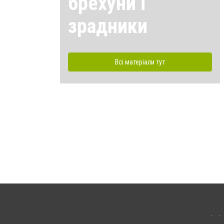
брехуни і
зрадники
Всі матеріали тут