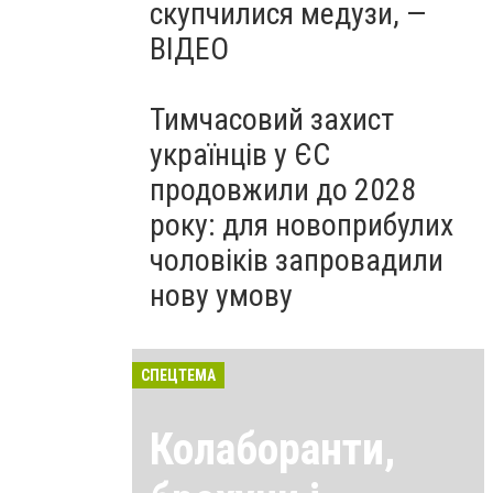
скупчилися медузи, —
ВІДЕО
Тимчасовий захист
українців у ЄС
продовжили до 2028
року: для новоприбулих
чоловіків запровадили
нову умову
СПЕЦТЕМА
Колаборанти,