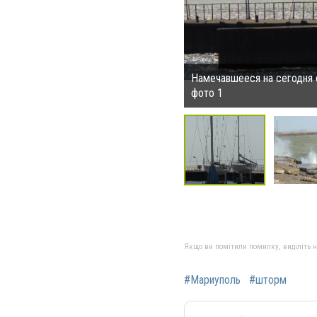
Намечавшееся на сегодня 
фото 1
Якщо ви помітили помилку, виділіть нео
#Мариуполь
#шторм