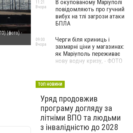
В окупованому Маріуполі
11:21
Вчора
повідомляють про гучний
вибух на тлі загрози атаки
БПЛА
О) (фото) -
Намечавшееся на сегодня открытие морской регат
Черги біля криниць і
фото 1
09:00
Вчора
захмарні ціни у магазинах:
як Маріуполь переживає
нову водну кризу, - ФОТО
1625 день повномасштабної
08:54
Вчора
війни. Палає Ярославський
ТОП НОВИНИ
НПЗ. У Києві триває
Уряд продовжив
ліквідація наслідків
російської атаки на
програму догляду за
українські логістичні хаби
літніми ВПО та людьми
з інвалідністю до 2028