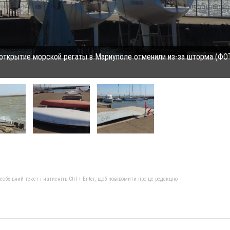
открытие морской регаты в Мариуполе отменили из-за шторма (ФОТ
бхідний текст і натисніть Ctrl + Enter, щоб повідомити про це редакцію