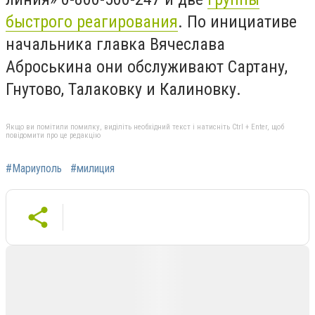
быстрого реагирования
. По инициативе
начальника главка Вячеслава
Аброськина они обслуживают Сартану,
Гнутово, Талаковку и Калиновку.
Якщо ви помітили помилку, виділіть необхідний текст і натисніть Ctrl + Enter, щоб
повідомити про це редакцію
#Мариуполь
#милиция