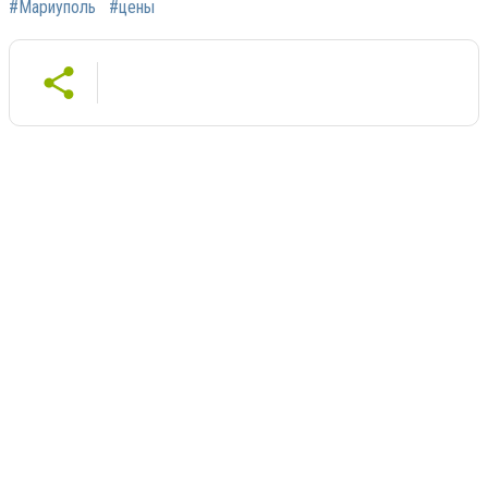
#Мариуполь
#цены