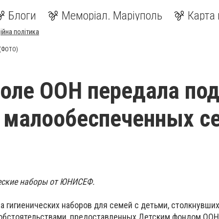
Блоги
Меморіал. Маріуполь
Карта 
ійна політика
 (ФОТО)
оле ООН передала по
 малообеспеченных с
еские наборы от ЮНИСЕФ.
а гигиенических наборов для семей с детьми, столкнувших
бстоятельствами, предоставленных Детским фондом ООН