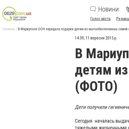
Новини
Голос міста
Редакц
Головна
В Мариуполе ООН передала подарки детям из малообеспеченных семей
14:39, 11 вересня 2015 р.
В Мариуп
детям из
(ФОТО)
Дети получили гигиенич
Сегодня началась выдач
тяжелыми жизненными о