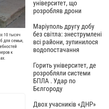
університет, що
розробляв дрони
Маріуполь другу добу
без світла: знеструмлені
х 10 тысяч
всі райони, зупинилося
б для семьи,
ребностей
водопостачання
неров к
ах.
Горить університет, де
розробляли системи
БПЛА . Удар по
Бєлгороду
Двох учасників «ДНР»