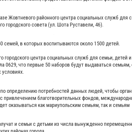
азе Жовтневого районного центра социальных служб для с
 городского совета (ул. Шота Руставели, 46).
0 семей, в которых воспитываются около 1500 детей.
о городского центра социальных служб для семьи, детей 
ла 0629, что первые 50 наборов будут выдаваться семьям,
 условиях.
 по определению потребностей данных людей, чтобы орга
с привлечением благотворительных фондов, международн
дет оказываться как мариупольским семьям, так и семьям
лучат и семьи с детьми из числа вынужденно перемещенн
гих районах города.