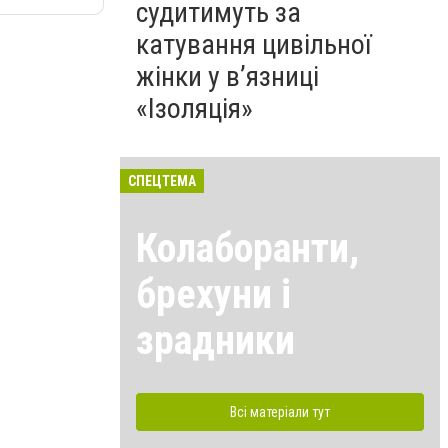
судитимуть за
катування цивільної
жінки у в’язниці
«Ізоляція»
СПЕЦТЕМА
Колаборанти,
брехуни і
зрадники
Всі матеріали тут