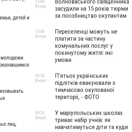
Волноваського священника
13:00
Вчора
засудили на 15 років тюрми
за пособництво окупантам
емьи, детей и
Переселенці можуть не
10:06
Вчора
платити за частину
комунальних послуг у
покинутому житлі: які
и молодежи
умови
 оказавшимся
П’ятьох українських
09:53
Вчора
підлітків евакуювали з
тимчасово окупованої
низовывать
території, - ФОТО
ых
У маріупольських школах
09:35
Вчора
триває набір учнів: як
ых лиц,
навчатимуться діти та куди