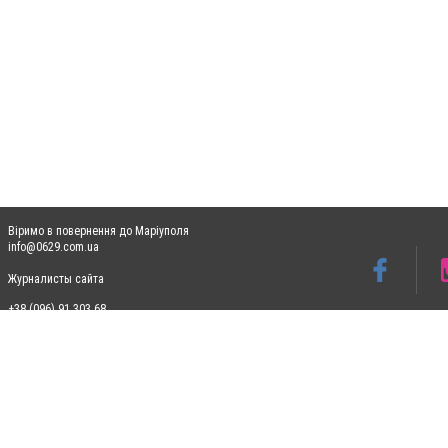
Віримо в повернення до Маріуполя
info@0629.com.ua
Журналисты сайта
+38 (096) 91 303 68
Допускається цитування матеріалів без отримання попередньої згоди 0629.com.ua за
пошукових систем гіперпосилання на цитовані статті не нижче другого абзацу в тек
Матеріали з плашками "Новини компаній", "Промо", "Партнерський матеріал", "Партнер
Реклама на сайті
Ф