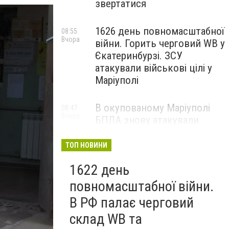
звертатися
1626 день повномасштабної
08:55
Вчора
війни. Горить черговий WB у
Єкатеринбурзі. ЗСУ
атакували військові цілі у
Маріуполі
В окупованому Маріуполі
08:47
Вчора
БПЛА знову атакували
енергетичну інфраструктуру,
— ВІДЕО
ТОП НОВИНИ
1622 день
повномасштабної війни.
В РФ палає черговий
склад WB та