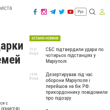
міста
Рус
ОСТАННІ НОВИНИ
дарки
СБС підтвердили удари по
19:31
Вчора
чотирьох підстанціях у
емей
Маріуполі
Дезертирував під час
14:44
Вчора
оборони Маріуполя і
перейшов на бік РФ:
прикордоннику повідомили
про підозру
ся с
 (ЮНИСЕФ).