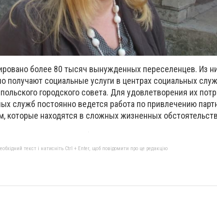
ровано более 80 тысяч вынужденных переселенцев. Из ни
но получают социальные услуги в центрах социальных служ
польского городского совета. Для удовлетворения их пот
ых служб постоянно ведется работа по привлечению парт
, которые находятся в сложных жизненных обстоятельств
бхідний текст і натисніть Ctrl + Enter, щоб повідомити про це редакцію