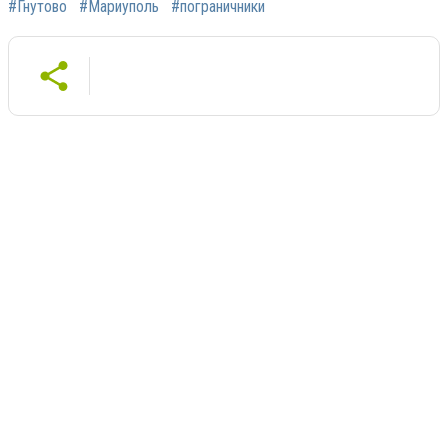
#Гнутово
#Мариуполь
#пограничники