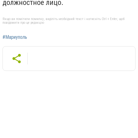
должностное лицо.
Якщо ви помітили помилку, виділіть необхідний текст і натисніть Ctrl + Enter, щоб
повідомити про це редакцію
#Мариуполь