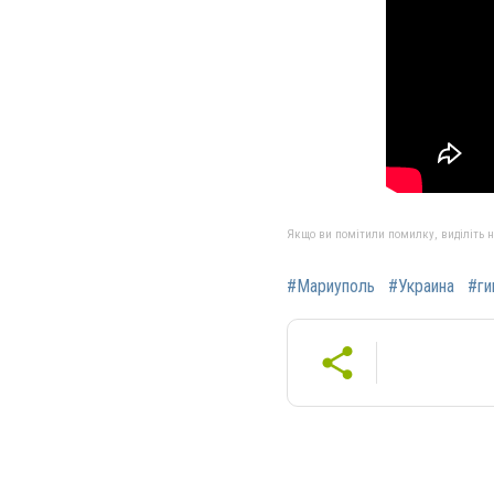
Якщо ви помітили помилку, виділіть нео
#Мариуполь
#Украина
#ги