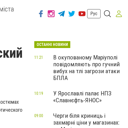
міста
Рус
ОСТАННІ НОВИНИ
ский
В окупованому Маріуполі
11:21
повідомляють про гучний
вибух на тлі загрози атаки
БПЛА
У Ярославлі палає НПЗ
10:19
«Славнєфть-ЯНОС»
костюмах
отического
Черги біля криниць і
09:00
захмарні ціни у магазинах: