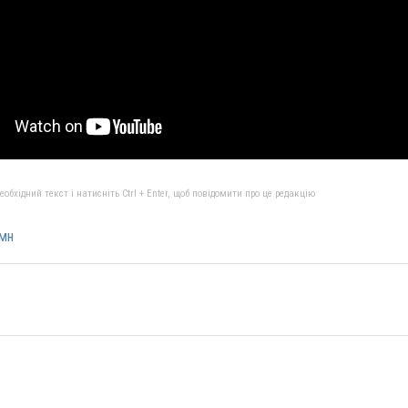
бхідний текст і натисніть Ctrl + Enter, щоб повідомити про це редакцію
мн