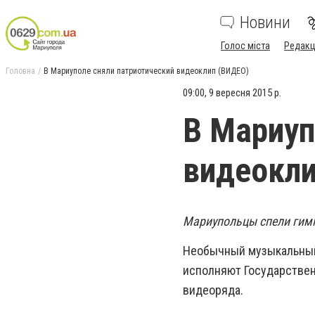
Новини
Голос міста
Редакц
Головна
В Мариуполе сняли патриотический видеоклип (ВИДЕО)
09:00, 9 вересня 2015 р.
В Мариуп
видеокли
Мариупольцы спели гимн
Необычный музыкальный
исполняют Государствен
видеоряда.