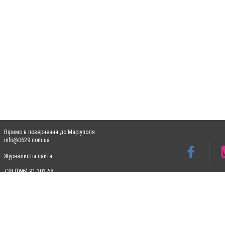
Віримо в повернення до Маріуполя
info@0629.com.ua
Журналисты сайта
+38 (096) 91 303 68
Допускається цитування матеріалів без отримання попередньої згоди 0629.com.ua за
пошукових систем гіперпосилання на цитовані статті не нижче другого абзацу в тек
Матеріали з плашками "Новини компаній", "Промо", "Партнерський матеріал", "Партнер