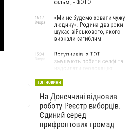
фільмі, - ФОТО
«Ми не будемо ховати чужу
16:17
Вчора
людину». Родина два роки
шукає військового, якого
визнали загиблим
Вступників із ТОТ
15:04
Вчора
змушують робити селфі та
надсилати геолокацію:
правозахисники звернулися
до МОН
ТОП НОВИНИ
На Донеччині відновив
роботу Реєстр виборців.
Єдиний серед
прифронтових громад