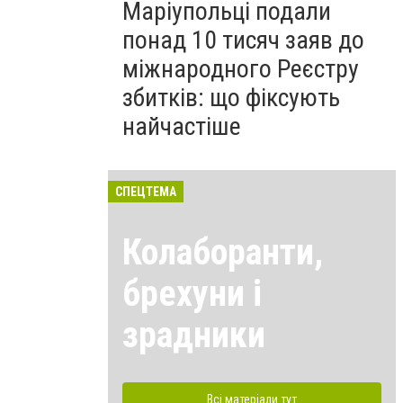
Маріупольці подали
понад 10 тисяч заяв до
міжнародного Реєстру
збитків: що фіксують
найчастіше
СПЕЦТЕМА
Колаборанти,
брехуни і
зрадники
Всі матеріали тут