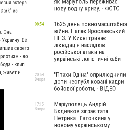
як Маріуполь переживає
песня актера
нову водну кризу, - ФОТО
Dark" из
1625 день повномасштабної
08:54
війни. Палає Ярославський
а. Она
НПЗ. У Києві триває
 Украину. Её
ліквідація наслідків
тигшие своего
російської атаки на
риотизм - во
українські логістичні хаби
бода - клип
, живет и
"Птахи Одіна" оприлюднили
20:54
Вчора
доти неопубліковані кадри
бойової роботи, - ВІДЕО
Маріуполець Андрій
17:15
Вчора
Бєдняков зіграє тата
Петрика П’яточкина у
новому українському