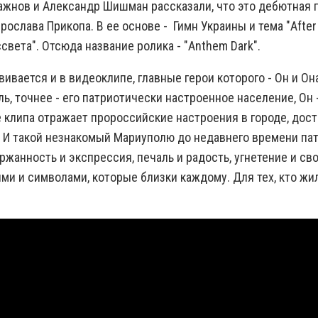
ажнов и Александр Шишман рассказали, что это дебютная 
ослава Прикопа. В ее основе - Гимн Украины и тема "After 
света". Отсюда название ролика - "Anthem Dark".
ивается и в видеоклипе, главные герои которого - Он и Он
, точнее - его патриотически настроенное население, Он -
е клипа отражает пророссийские настроения в городе, дос
. И такой незнакомый Мариуполю до недавнего времени пат
ржанность и экспрессия, печаль и радость, угнетение и сво
и и символами, которые близки каждому. Для тех, кто жил
.