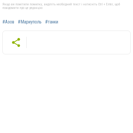
Якщо ви помітили помилку, виділіть необхідний текст і натисніть Ctrl + Enter, щоб
повідомити про це редакцію
#Азов
#Мариуполь
#танки