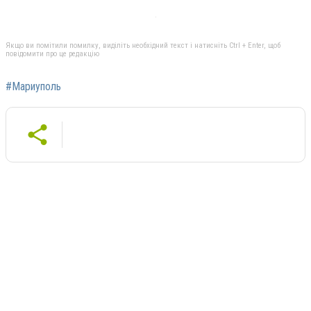
Якщо ви помітили помилку, виділіть необхідний текст і натисніть Ctrl + Enter, щоб
повідомити про це редакцію
#Мариуполь