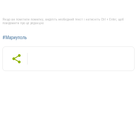
Якщо ви помітили помилку, виділіть необхідний текст і натисніть Ctrl + Enter, щоб
повідомити про це редакцію
#Мариуполь