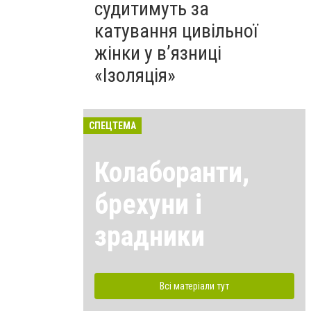
судитимуть за
катування цивільної
жінки у в’язниці
«Ізоляція»
СПЕЦТЕМА
Колаборанти,
брехуни і
зрадники
Всі матеріали тут