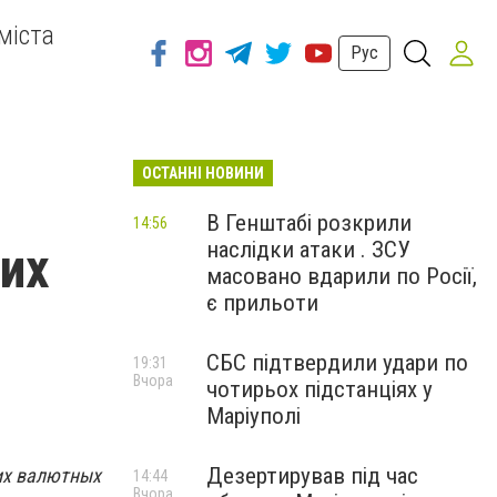
міста
Рус
ОСТАННІ НОВИНИ
В Генштабі розкрили
14:56
наслідки атаки . ЗСУ
их
масовано вдарили по Росії,
є прильоти
СБС підтвердили удари по
19:31
Вчора
чотирьох підстанціях у
Маріуполі
Дезертирував під час
их валютных
14:44
Вчора