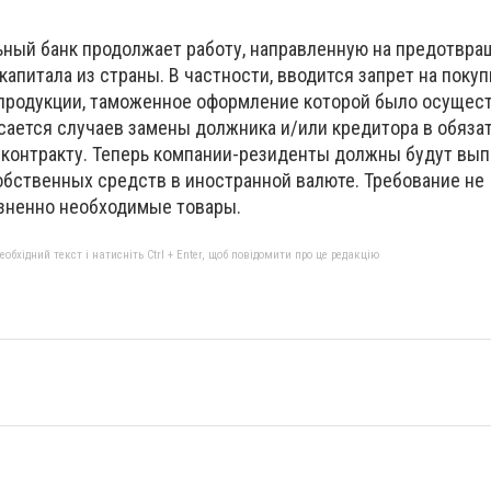
ьный банк продолжает работу, направленную на предотвр
капитала из страны. В частности, вводится запрет на поку
 продукции, таможенное оформление которой было осущест
асается случаев замены должника и/или кредитора в обяза
онтракту. Теперь компании-резиденты должны будут вып
собственных средств в иностранной валюте. Требование не
зненно необходимые товары.
бхідний текст і натисніть Ctrl + Enter, щоб повідомити про це редакцію