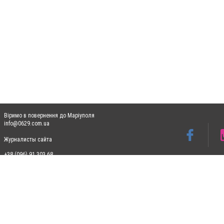
Віримо в повернення до Маріуполя
info@0629.com.ua
Журналисты сайта
+38 (096) 91 303 68
Допускається цитування матеріалів без отримання попередньої згоди 0629.com.ua за
пошукових систем гіперпосилання на цитовані статті не нижче другого абзацу в тек
Матеріали з плашками "Новини компаній", "Промо", "Партнерський матеріал", "Партнер
Реклама на сайті
Ф