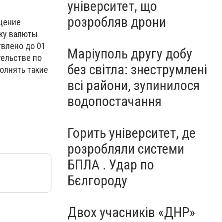
університет, що
розробляв дрони
ащение
пку валюты
влено до 01
Маріуполь другу добу
тельстве по
без світла: знеструмлені
олнять такие
всі райони, зупинилося
водопостачання
Горить університет, де
розробляли системи
БПЛА . Удар по
Бєлгороду
Двох учасників «ДНР»