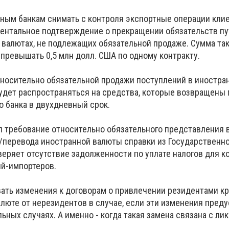
ым банкам снимать с контроля экспортные операции клие
ентальное подтверждение о прекращении обязательств пу
 валютах, не подлежащих обязательной продаже. Сумма та
превышать 0,5 млн долл. США по одному контракту.
носительно обязательной продажи поступлений в иностран
удет распространяться на средства, которые возвращены 
о банка в двухдневный срок.
л требование относительно обязательного представления в
/перевода иностранной валюты справки из Государственн
веряет отсутствие задолженности по уплате налогов для к
ий-импортеров.
вать изменения к договорам о привлечении резидентами к
алюте от нерезидентов в случае, если эти изменения пред
ьных случаях. А именно - когда такая замена связана с ли