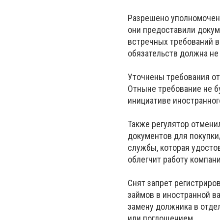
Разрешено уполномоченн
они предоставили докум
встречных требований в
обязательств должна не 
Уточнены требования от
Отныне требование не б
инициативе иностранног
Также регулятор отмени
документов для покупки
службы, которая удосто
облегчит работу компан
Снят запрет регистриро
займов в иностранной в
замену должника в отдел
или поглощением.