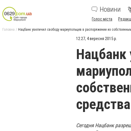
Новини
Голос міста
Редакц
Головна
Нацбанк увеличил свободу мариупольцев в распоряжении их собственн
12:27, 4 вересня 2015 р.
Нацбанк 
мариупол
собстве
средств
Сегодня Нацбанк разреш