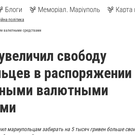
Блоги
Меморіал. Маріуполь
Карта 
ійна політика
ыми валютными средствами
увеличил свободу
ьцев в распоряжении 
нными валютными
ами
ил мариупольцам забирать на 5 тысяч гривен больше сво