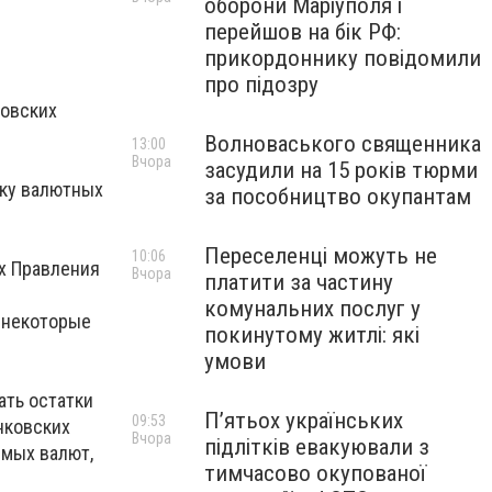
оборони Маріуполя і
перейшов на бік РФ:
прикордоннику повідомили
про підозру
ковских
Волноваського священника
13:00
Вчора
засудили на 15 років тюрми
оку валютных
за пособництво окупантам
Переселенці можуть не
10:06
х Правления
Вчора
платити за частину
комунальних послуг у
 некоторые
покинутому житлі: які
умови
ать остатки
П’ятьох українських
09:53
нковских
Вчора
підлітків евакуювали з
емых валют,
тимчасово окупованої