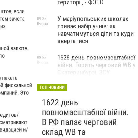
території, - ФОТО
нтов, если
У маріупольських школах
тем зачета
09:35
Вчора
триває набір учнів: як
ких
навчатимуться діти та куди
звертатися
ной валюте.
по
1626 день повномасштабної
08:55
Вчора
війни. Горить черговий WB у
Єкатеринбурзі. ЗСУ
 пакете
атакували військові цілі у
ой фискальной
Маріуполі
ТОП НОВИНИ
омпаний. Это
1622 день
повномасштабної війни.
редитов/
В РФ палає черговий
усматривают
квидацией и/
склад WB та